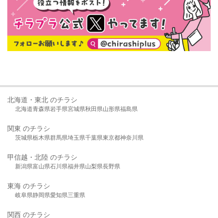
北海道・東北 のチラシ
北海道
青森県
岩手県
宮城県
秋田県
山形県
福島県
関東 のチラシ
茨城県
栃木県
群馬県
埼玉県
千葉県
東京都
神奈川県
甲信越・北陸 のチラシ
新潟県
富山県
石川県
福井県
山梨県
長野県
東海 のチラシ
岐阜県
静岡県
愛知県
三重県
関西 のチラシ