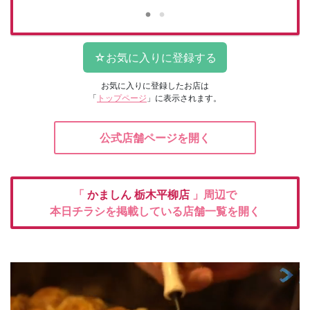
お気に入りに登録したお店は
「
トップページ
」に表示されます。
公式店舗ページを開く
「
かましん
栃木平柳店
」周辺で
本日チラシを掲載している店舗一覧を開く