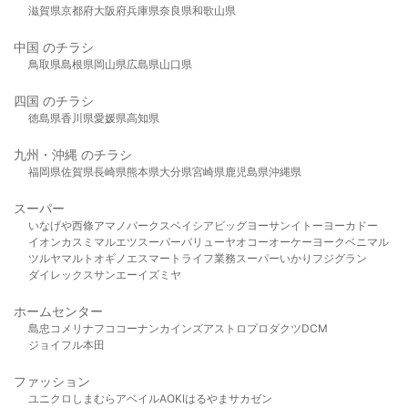
滋賀県
京都府
大阪府
兵庫県
奈良県
和歌山県
中国 のチラシ
鳥取県
島根県
岡山県
広島県
山口県
四国 のチラシ
徳島県
香川県
愛媛県
高知県
九州・沖縄 のチラシ
福岡県
佐賀県
長崎県
熊本県
大分県
宮崎県
鹿児島県
沖縄県
スーパー
いなげや
西條
アマノパークス
ベイシア
ビッグヨーサン
イトーヨーカドー
イオン
カスミ
マルエツ
スーパーバリュー
ヤオコー
オーケー
ヨークベニマル
ツルヤ
マルト
オギノ
エスマート
ライフ
業務スーパー
いかり
フジグラン
ダイレックス
サンエー
イズミヤ
ホームセンター
島忠
コメリ
ナフコ
コーナン
カインズ
アストロプロダクツ
DCM
ジョイフル本田
ファッション
ユニクロ
しまむら
アベイル
AOKI
はるやま
サカゼン