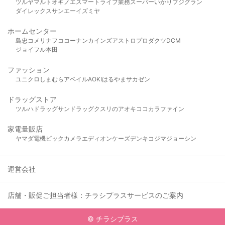
ツルヤ
マルト
オギノ
エスマート
ライフ
業務スーパー
いかり
フジグラン
ダイレックス
サンエー
イズミヤ
ホームセンター
島忠
コメリ
ナフコ
コーナン
カインズ
アストロプロダクツ
DCM
ジョイフル本田
ファッション
ユニクロ
しまむら
アベイル
AOKI
はるやま
サカゼン
ドラッグストア
ツルハドラッグ
サンドラッグ
クスリのアオキ
ココカラファイン
家電量販店
ヤマダ電機
ビックカメラ
エディオン
ケーズデンキ
コジマ
ジョーシン
運営会社
店舗・販促ご担当者様：チラシプラスサービスのご案内
© チラシプラス