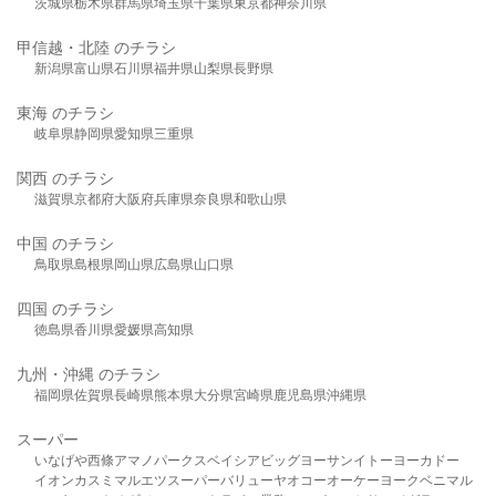
茨城県
栃木県
群馬県
埼玉県
千葉県
東京都
神奈川県
甲信越・北陸 のチラシ
新潟県
富山県
石川県
福井県
山梨県
長野県
東海 のチラシ
岐阜県
静岡県
愛知県
三重県
関西 のチラシ
滋賀県
京都府
大阪府
兵庫県
奈良県
和歌山県
中国 のチラシ
鳥取県
島根県
岡山県
広島県
山口県
四国 のチラシ
徳島県
香川県
愛媛県
高知県
九州・沖縄 のチラシ
福岡県
佐賀県
長崎県
熊本県
大分県
宮崎県
鹿児島県
沖縄県
スーパー
いなげや
西條
アマノパークス
ベイシア
ビッグヨーサン
イトーヨーカドー
イオン
カスミ
マルエツ
スーパーバリュー
ヤオコー
オーケー
ヨークベニマル