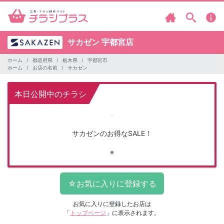
サカゼン
宇都宮店
ホーム
都道府県
栃木県
宇都宮市
ホーム
お店の名前
サカゼン
本日公開中のチラシ
サカゼンのお得なSALE！
お気に入りに登録したお店は
「
トップページ
」に表示されます。