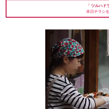
「
ツルハド
本日チラシ