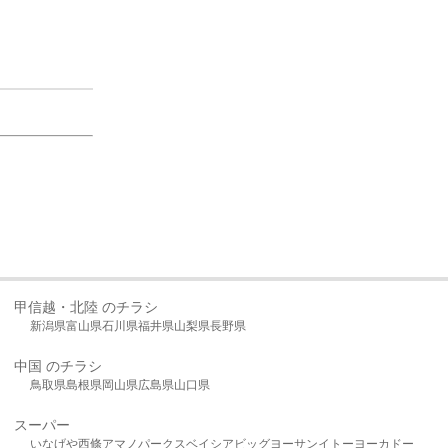
甲信越・北陸 のチラシ
新潟県
富山県
石川県
福井県
山梨県
長野県
中国 のチラシ
鳥取県
島根県
岡山県
広島県
山口県
スーパー
いなげや
西條
アマノパークス
ベイシア
ビッグヨーサン
イトーヨーカドー