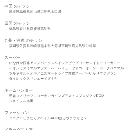
中国 のチラシ
鳥取県
島根県
岡山県
広島県
山口県
四国 のチラシ
徳島県
香川県
愛媛県
高知県
九州・沖縄 のチラシ
福岡県
佐賀県
長崎県
熊本県
大分県
宮崎県
鹿児島県
沖縄県
スーパー
いなげや
西條
アマノパークス
ベイシア
ビッグヨーサン
イトーヨーカドー
イオン
カスミ
マルエツ
スーパーバリュー
ヤオコー
オーケー
ヨークベニマル
ツルヤ
マルト
オギノ
エスマート
ライフ
業務スーパー
いかり
フジグラン
ダイレックス
サンエー
イズミヤ
ホームセンター
島忠
コメリ
ナフコ
コーナン
カインズ
アストロプロダクツ
DCM
ジョイフル本田
ファッション
ユニクロ
しまむら
アベイル
AOKI
はるやま
サカゼン
ドラッグストア