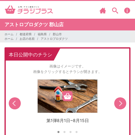
アストロプロダクツ
郡山店
ホーム
都道府県
福島県
郡山市
ホーム
お店の名前
アストロプロダクツ
本日公開中のチラシ
画像はイメージです。
画像をクリックするとチラシが開きます。
第1弾8月1日~8月15日