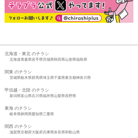
北海道・東北 のチラシ
北海道
青森県
岩手県
宮城県
秋田県
山形県
福島県
関東 のチラシ
茨城県
栃木県
群馬県
埼玉県
千葉県
東京都
神奈川県
甲信越・北陸 のチラシ
新潟県
富山県
石川県
福井県
山梨県
長野県
東海 のチラシ
岐阜県
静岡県
愛知県
三重県
関西 のチラシ
滋賀県
京都府
大阪府
兵庫県
奈良県
和歌山県