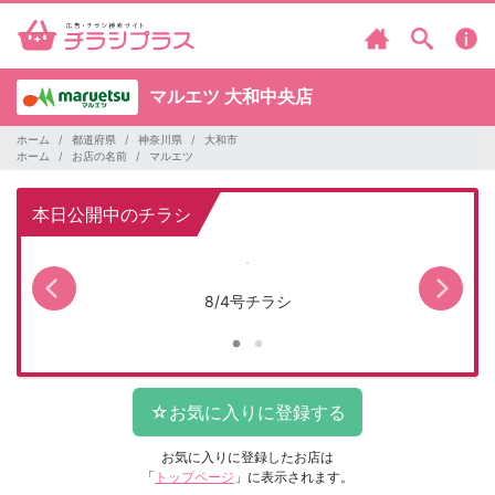
マルエツ
大和中央店
ホーム
都道府県
神奈川県
大和市
ホーム
お店の名前
マルエツ
本日公開中のチラシ
8/4号チラシ
お気に入りに登録したお店は
「
トップページ
」に表示されます。