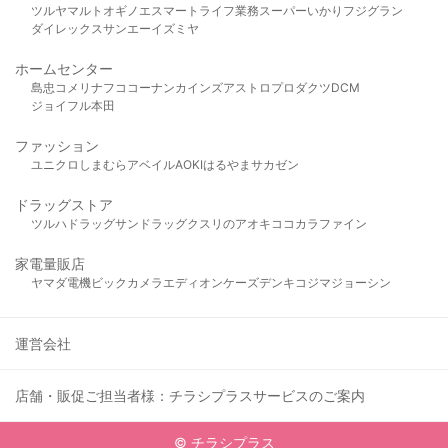
ツルヤ
マルト
オギノ
エスマート
ライフ
業務スーパー
いかり
フジグラン
ダイレックス
サンエー
イズミヤ
ホームセンター
島忠
コメリ
ナフコ
コーナン
カインズ
アストロプロダクツ
DCM
ジョイフル本田
ファッション
ユニクロ
しまむら
アベイル
AOKI
はるやま
サカゼン
ドラッグストア
ツルハドラッグ
サンドラッグ
クスリのアオキ
ココカラファイン
家電量販店
ヤマダ電機
ビックカメラ
エディオン
ケーズデンキ
コジマ
ジョーシン
運営会社
店舗・販促ご担当者様：チラシプラスサービスのご案内
© チラシプラス