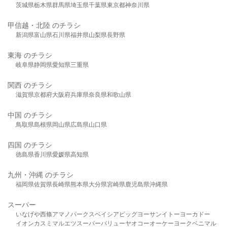
茨城県
栃木県
群馬県
埼玉県
千葉県
東京都
神奈川県
甲信越・北陸 のチラシ
新潟県
富山県
石川県
福井県
山梨県
長野県
東海 のチラシ
岐阜県
静岡県
愛知県
三重県
関西 のチラシ
滋賀県
京都府
大阪府
兵庫県
奈良県
和歌山県
中国 のチラシ
鳥取県
島根県
岡山県
広島県
山口県
四国 のチラシ
徳島県
香川県
愛媛県
高知県
九州・沖縄 のチラシ
福岡県
佐賀県
長崎県
熊本県
大分県
宮崎県
鹿児島県
沖縄県
スーパー
いなげや
西條
アマノパークス
ベイシア
ビッグヨーサン
イトーヨーカドー
イオン
カスミ
マルエツ
スーパーバリュー
ヤオコー
オーケー
ヨークベニマル