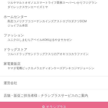
ツルヤ
マルト
オギノ
エスマート
ライフ
業務スーパー
いかり
フジグラン
ダイレックス
サンエー
イズミヤ
ホームセンター
島忠
コメリ
ナフコ
コーナン
カインズ
アストロプロダクツ
DCM
ジョイフル本田
ファッション
ユニクロ
しまむら
アベイル
AOKI
はるやま
サカゼン
ドラッグストア
ツルハドラッグ
サンドラッグ
クスリのアオキ
ココカラファイン
家電量販店
ヤマダ電機
ビックカメラ
エディオン
ケーズデンキ
コジマ
ジョーシン
運営会社
店舗・販促ご担当者様：チラシプラスサービスのご案内
© チラシプラス