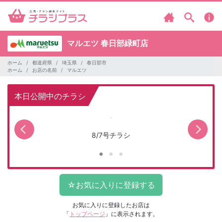
マルエツ
春日部緑町店
ホーム
都道府県
埼玉県
春日部市
ホーム
お店の名前
マルエツ
本日公開中のチラシ
8/7号チラシ
お気に入りに登録したお店は
「
トップページ
」に表示されます。