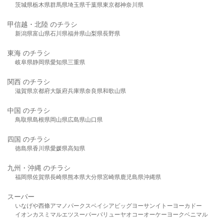
茨城県
栃木県
群馬県
埼玉県
千葉県
東京都
神奈川県
甲信越・北陸 のチラシ
新潟県
富山県
石川県
福井県
山梨県
長野県
東海 のチラシ
岐阜県
静岡県
愛知県
三重県
関西 のチラシ
滋賀県
京都府
大阪府
兵庫県
奈良県
和歌山県
中国 のチラシ
鳥取県
島根県
岡山県
広島県
山口県
四国 のチラシ
徳島県
香川県
愛媛県
高知県
九州・沖縄 のチラシ
福岡県
佐賀県
長崎県
熊本県
大分県
宮崎県
鹿児島県
沖縄県
スーパー
いなげや
西條
アマノパークス
ベイシア
ビッグヨーサン
イトーヨーカドー
イオン
カスミ
マルエツ
スーパーバリュー
ヤオコー
オーケー
ヨークベニマル