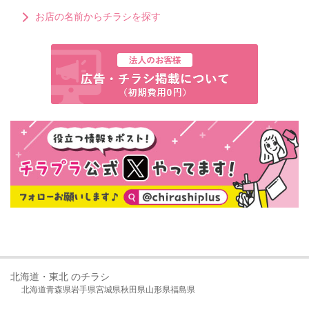
お店の名前からチラシを探す
北海道・東北 のチラシ
北海道
青森県
岩手県
宮城県
秋田県
山形県
福島県