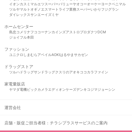
イオン
カスミ
マルエツ
スーパーバリュー
ヤオコー
オーケー
ヨークベニマル
ツルヤ
マルト
オギノ
エスマート
ライフ
業務スーパー
いかり
フジグラン
ダイレックス
サンエー
イズミヤ
ホームセンター
島忠
コメリ
ナフコ
コーナン
カインズ
アストロプロダクツ
DCM
ジョイフル本田
ファッション
ユニクロ
しまむら
アベイル
AOKI
はるやま
サカゼン
ドラッグストア
ツルハドラッグ
サンドラッグ
クスリのアオキ
ココカラファイン
家電量販店
ヤマダ電機
ビックカメラ
エディオン
ケーズデンキ
コジマ
ジョーシン
運営会社
店舗・販促ご担当者様：チラシプラスサービスのご案内