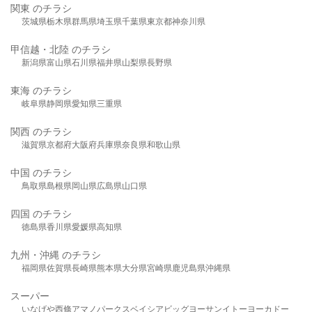
関東 のチラシ
茨城県
栃木県
群馬県
埼玉県
千葉県
東京都
神奈川県
甲信越・北陸 のチラシ
新潟県
富山県
石川県
福井県
山梨県
長野県
東海 のチラシ
岐阜県
静岡県
愛知県
三重県
関西 のチラシ
滋賀県
京都府
大阪府
兵庫県
奈良県
和歌山県
中国 のチラシ
鳥取県
島根県
岡山県
広島県
山口県
四国 のチラシ
徳島県
香川県
愛媛県
高知県
九州・沖縄 のチラシ
福岡県
佐賀県
長崎県
熊本県
大分県
宮崎県
鹿児島県
沖縄県
スーパー
いなげや
西條
アマノパークス
ベイシア
ビッグヨーサン
イトーヨーカドー