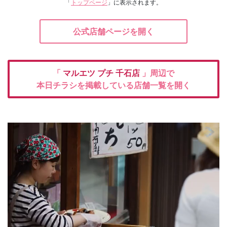
「
トップページ
」に表示されます。
公式店舗ページを開く
「
マルエツ プチ
千石店
」周辺で
本日チラシを掲載している店舗一覧を開く