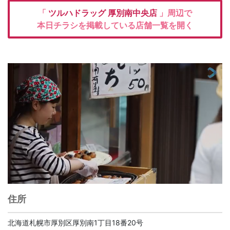
「
ツルハドラッグ
厚別南中央店
」周辺で
本日チラシを掲載している店舗一覧を開く
住所
北海道札幌市厚別区厚別南1丁目18番20号