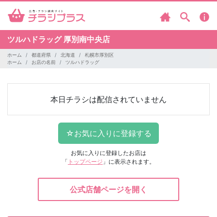
ツルハドラッグ
厚別南中央店
ホーム
都道府県
北海道
札幌市厚別区
ホーム
お店の名前
ツルハドラッグ
本日チラシは配信されていません
お気に入りに登録したお店は
「
トップページ
」に表示されます。
公式店舗ページを開く