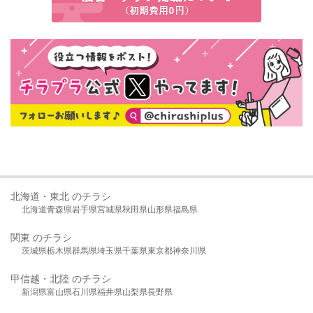
北海道・東北 のチラシ
北海道
青森県
岩手県
宮城県
秋田県
山形県
福島県
関東 のチラシ
茨城県
栃木県
群馬県
埼玉県
千葉県
東京都
神奈川県
甲信越・北陸 のチラシ
新潟県
富山県
石川県
福井県
山梨県
長野県