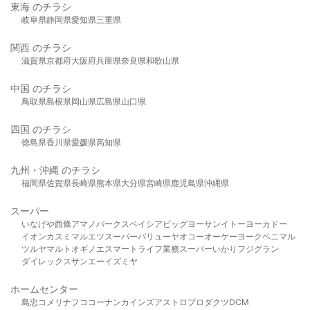
東海 のチラシ
岐阜県
静岡県
愛知県
三重県
関西 のチラシ
滋賀県
京都府
大阪府
兵庫県
奈良県
和歌山県
中国 のチラシ
鳥取県
島根県
岡山県
広島県
山口県
四国 のチラシ
徳島県
香川県
愛媛県
高知県
九州・沖縄 のチラシ
福岡県
佐賀県
長崎県
熊本県
大分県
宮崎県
鹿児島県
沖縄県
スーパー
いなげや
西條
アマノパークス
ベイシア
ビッグヨーサン
イトーヨーカドー
イオン
カスミ
マルエツ
スーパーバリュー
ヤオコー
オーケー
ヨークベニマル
ツルヤ
マルト
オギノ
エスマート
ライフ
業務スーパー
いかり
フジグラン
ダイレックス
サンエー
イズミヤ
ホームセンター
島忠
コメリ
ナフコ
コーナン
カインズ
アストロプロダクツ
DCM