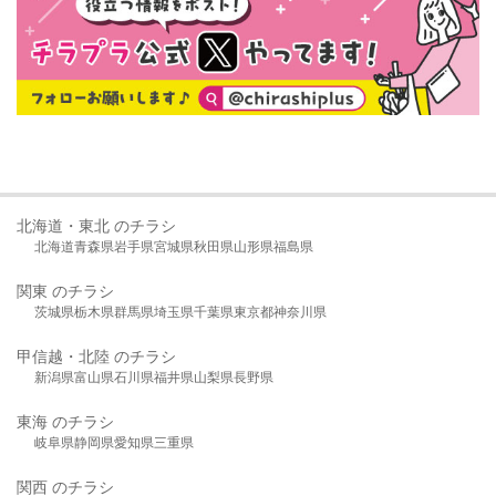
北海道・東北 のチラシ
北海道
青森県
岩手県
宮城県
秋田県
山形県
福島県
関東 のチラシ
茨城県
栃木県
群馬県
埼玉県
千葉県
東京都
神奈川県
甲信越・北陸 のチラシ
新潟県
富山県
石川県
福井県
山梨県
長野県
東海 のチラシ
岐阜県
静岡県
愛知県
三重県
関西 のチラシ