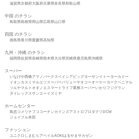
滋賀県
京都府
大阪府
兵庫県
奈良県
和歌山県
中国 のチラシ
鳥取県
島根県
岡山県
広島県
山口県
四国 のチラシ
徳島県
香川県
愛媛県
高知県
九州・沖縄 のチラシ
福岡県
佐賀県
長崎県
熊本県
大分県
宮崎県
鹿児島県
沖縄県
スーパー
いなげや
西條
アマノパークス
ベイシア
ビッグヨーサン
イトーヨーカドー
イオン
カスミ
マルエツ
スーパーバリュー
ヤオコー
オーケー
ヨークベニマル
ツルヤ
マルト
オギノ
エスマート
ライフ
業務スーパー
いかり
フジグラン
ダイレックス
サンエー
イズミヤ
ホームセンター
島忠
コメリ
ナフコ
コーナン
カインズ
アストロプロダクツ
DCM
ジョイフル本田
ファッション
ユニクロ
しまむら
アベイル
AOKI
はるやま
サカゼン