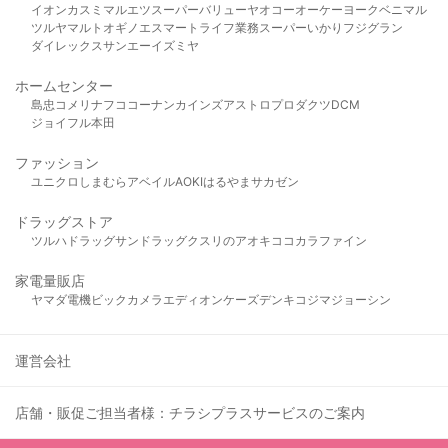
イオン
カスミ
マルエツ
スーパーバリュー
ヤオコー
オーケー
ヨークベニマル
ツルヤ
マルト
オギノ
エスマート
ライフ
業務スーパー
いかり
フジグラン
ダイレックス
サンエー
イズミヤ
ホームセンター
島忠
コメリ
ナフコ
コーナン
カインズ
アストロプロダクツ
DCM
ジョイフル本田
ファッション
ユニクロ
しまむら
アベイル
AOKI
はるやま
サカゼン
ドラッグストア
ツルハドラッグ
サンドラッグ
クスリのアオキ
ココカラファイン
家電量販店
ヤマダ電機
ビックカメラ
エディオン
ケーズデンキ
コジマ
ジョーシン
運営会社
店舗・販促ご担当者様：チラシプラスサービスのご案内