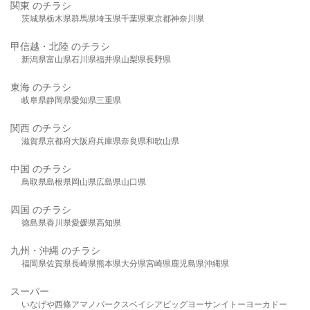
関東 のチラシ
茨城県
栃木県
群馬県
埼玉県
千葉県
東京都
神奈川県
甲信越・北陸 のチラシ
新潟県
富山県
石川県
福井県
山梨県
長野県
東海 のチラシ
岐阜県
静岡県
愛知県
三重県
関西 のチラシ
滋賀県
京都府
大阪府
兵庫県
奈良県
和歌山県
中国 のチラシ
鳥取県
島根県
岡山県
広島県
山口県
四国 のチラシ
徳島県
香川県
愛媛県
高知県
九州・沖縄 のチラシ
福岡県
佐賀県
長崎県
熊本県
大分県
宮崎県
鹿児島県
沖縄県
スーパー
いなげや
西條
アマノパークス
ベイシア
ビッグヨーサン
イトーヨーカドー