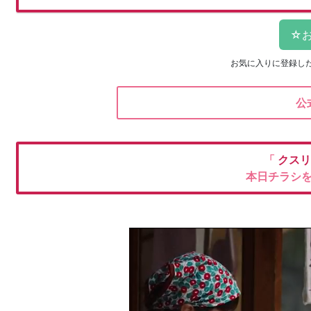
お気に入りに登録し
公
「
クスリ
本日チラシ