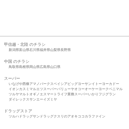
甲信越・北陸 のチラシ
新潟県
富山県
石川県
福井県
山梨県
長野県
中国 のチラシ
鳥取県
島根県
岡山県
広島県
山口県
スーパー
いなげや
西條
アマノパークス
ベイシア
ビッグヨーサン
イトーヨーカドー
イオン
カスミ
マルエツ
スーパーバリュー
ヤオコー
オーケー
ヨークベニマル
ツルヤ
マルト
オギノ
エスマート
ライフ
業務スーパー
いかり
フジグラン
ダイレックス
サンエー
イズミヤ
ドラッグストア
ツルハドラッグ
サンドラッグ
クスリのアオキ
ココカラファイン