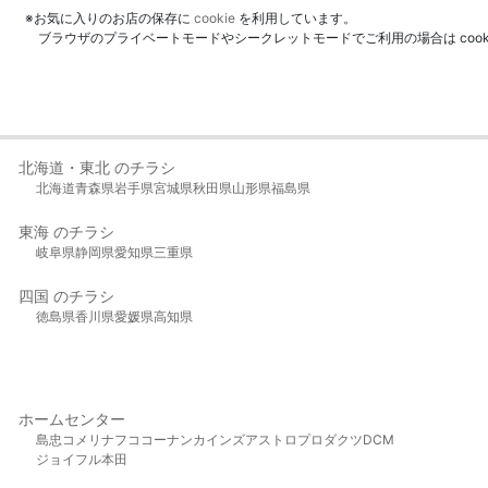
※お気に入りのお店の保存に
cookie
を利用しています。
ブラウザのプライベートモードやシークレットモードでご利用の場合は coo
北海道・東北 のチラシ
北海道
青森県
岩手県
宮城県
秋田県
山形県
福島県
東海 のチラシ
岐阜県
静岡県
愛知県
三重県
四国 のチラシ
徳島県
香川県
愛媛県
高知県
ホームセンター
島忠
コメリ
ナフコ
コーナン
カインズ
アストロプロダクツ
DCM
ジョイフル本田