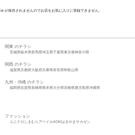
kie が保存されませんのでお店をお気に入りに登録できません。
関東 のチラシ
茨城県
栃木県
群馬県
埼玉県
千葉県
東京都
神奈川県
関西 のチラシ
滋賀県
京都府
大阪府
兵庫県
奈良県
和歌山県
九州・沖縄 のチラシ
福岡県
佐賀県
長崎県
熊本県
大分県
宮崎県
鹿児島県
沖縄県
ファッション
ユニクロ
しまむら
アベイル
AOKI
はるやま
サカゼン