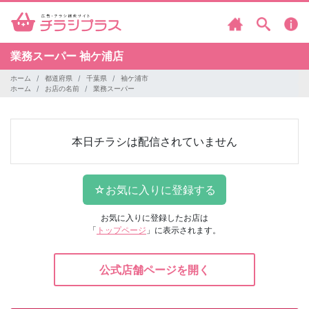
業務スーパー
袖ケ浦店
ホーム
都道府県
千葉県
袖ケ浦市
ホーム
お店の名前
業務スーパー
本日チラシは配信されていません
お気に入りに登録したお店は
「
トップページ
」に表示されます。
公式店舗ページを開く