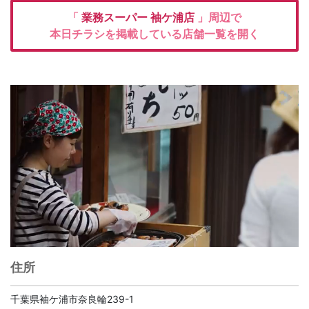
「
業務スーパー
袖ケ浦店
」周辺で
本日チラシを掲載している店舗一覧を開く
住所
千葉県袖ケ浦市奈良輪239-1