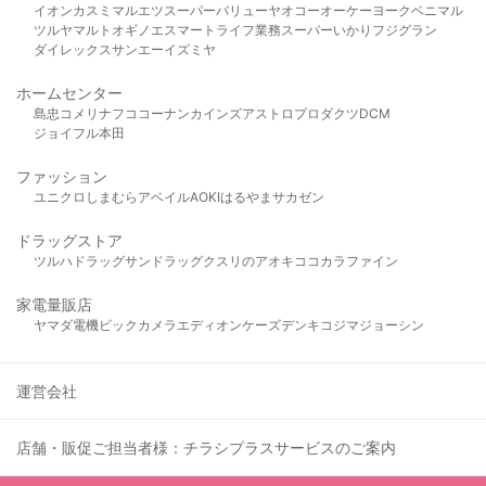
イオン
カスミ
マルエツ
スーパーバリュー
ヤオコー
オーケー
ヨークベニマル
ツルヤ
マルト
オギノ
エスマート
ライフ
業務スーパー
いかり
フジグラン
ダイレックス
サンエー
イズミヤ
ホームセンター
島忠
コメリ
ナフコ
コーナン
カインズ
アストロプロダクツ
DCM
ジョイフル本田
ファッション
ユニクロ
しまむら
アベイル
AOKI
はるやま
サカゼン
ドラッグストア
ツルハドラッグ
サンドラッグ
クスリのアオキ
ココカラファイン
家電量販店
ヤマダ電機
ビックカメラ
エディオン
ケーズデンキ
コジマ
ジョーシン
運営会社
店舗・販促ご担当者様：チラシプラスサービスのご案内