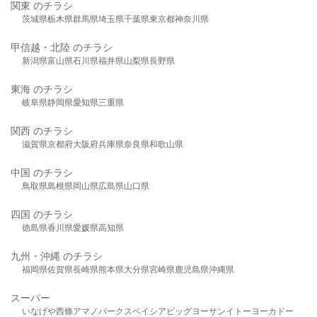
関東 のチラシ
茨城県
栃木県
群馬県
埼玉県
千葉県
東京都
神奈川県
甲信越・北陸 のチラシ
新潟県
富山県
石川県
福井県
山梨県
長野県
東海 のチラシ
岐阜県
静岡県
愛知県
三重県
関西 のチラシ
滋賀県
京都府
大阪府
兵庫県
奈良県
和歌山県
中国 のチラシ
鳥取県
島根県
岡山県
広島県
山口県
四国 のチラシ
徳島県
香川県
愛媛県
高知県
九州・沖縄 のチラシ
福岡県
佐賀県
長崎県
熊本県
大分県
宮崎県
鹿児島県
沖縄県
スーパー
いなげや
西條
アマノパークス
ベイシア
ビッグヨーサン
イトーヨーカドー