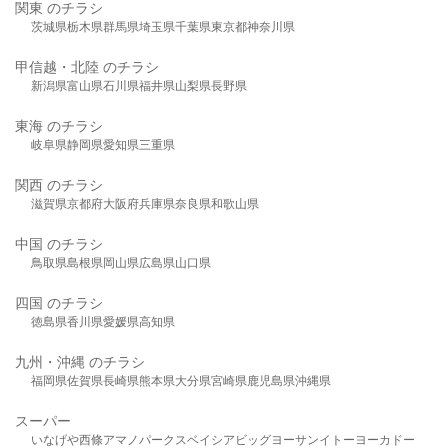
関東 のチラシ
茨城県
栃木県
群馬県
埼玉県
千葉県
東京都
神奈川県
甲信越・北陸 のチラシ
新潟県
富山県
石川県
福井県
山梨県
長野県
東海 のチラシ
岐阜県
静岡県
愛知県
三重県
関西 のチラシ
滋賀県
京都府
大阪府
兵庫県
奈良県
和歌山県
中国 のチラシ
鳥取県
島根県
岡山県
広島県
山口県
四国 のチラシ
徳島県
香川県
愛媛県
高知県
九州・沖縄 のチラシ
福岡県
佐賀県
長崎県
熊本県
大分県
宮崎県
鹿児島県
沖縄県
スーパー
いなげや
西條
アマノパークス
ベイシア
ビッグヨーサン
イトーヨーカドー