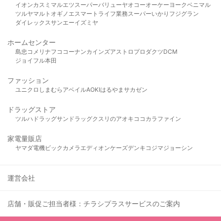
イオン
カスミ
マルエツ
スーパーバリュー
ヤオコー
オーケー
ヨークベニマル
ツルヤ
マルト
オギノ
エスマート
ライフ
業務スーパー
いかり
フジグラン
ダイレックス
サンエー
イズミヤ
ホームセンター
島忠
コメリ
ナフコ
コーナン
カインズ
アストロプロダクツ
DCM
ジョイフル本田
ファッション
ユニクロ
しまむら
アベイル
AOKI
はるやま
サカゼン
ドラッグストア
ツルハドラッグ
サンドラッグ
クスリのアオキ
ココカラファイン
家電量販店
ヤマダ電機
ビックカメラ
エディオン
ケーズデンキ
コジマ
ジョーシン
運営会社
店舗・販促ご担当者様：チラシプラスサービスのご案内