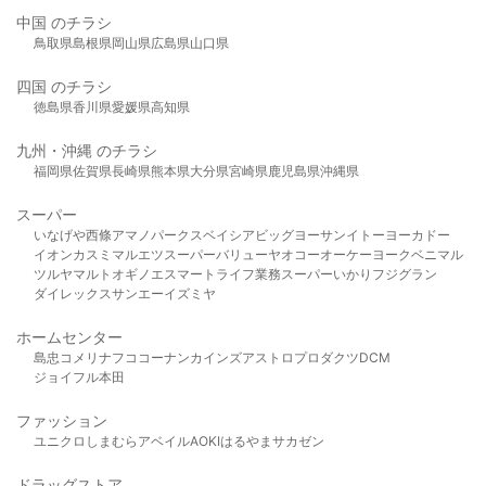
中国 のチラシ
鳥取県
島根県
岡山県
広島県
山口県
四国 のチラシ
徳島県
香川県
愛媛県
高知県
九州・沖縄 のチラシ
福岡県
佐賀県
長崎県
熊本県
大分県
宮崎県
鹿児島県
沖縄県
スーパー
いなげや
西條
アマノパークス
ベイシア
ビッグヨーサン
イトーヨーカドー
イオン
カスミ
マルエツ
スーパーバリュー
ヤオコー
オーケー
ヨークベニマル
ツルヤ
マルト
オギノ
エスマート
ライフ
業務スーパー
いかり
フジグラン
ダイレックス
サンエー
イズミヤ
ホームセンター
島忠
コメリ
ナフコ
コーナン
カインズ
アストロプロダクツ
DCM
ジョイフル本田
ファッション
ユニクロ
しまむら
アベイル
AOKI
はるやま
サカゼン
ドラッグストア