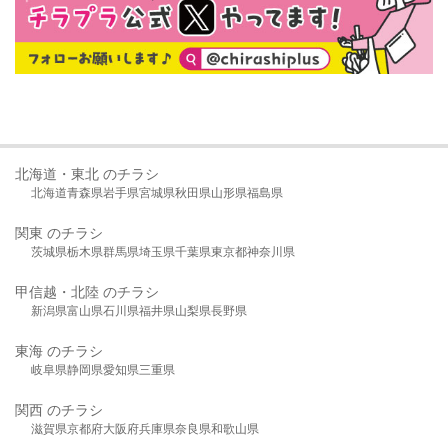
北海道・東北 のチラシ
北海道
青森県
岩手県
宮城県
秋田県
山形県
福島県
関東 のチラシ
茨城県
栃木県
群馬県
埼玉県
千葉県
東京都
神奈川県
甲信越・北陸 のチラシ
新潟県
富山県
石川県
福井県
山梨県
長野県
東海 のチラシ
岐阜県
静岡県
愛知県
三重県
関西 のチラシ
滋賀県
京都府
大阪府
兵庫県
奈良県
和歌山県