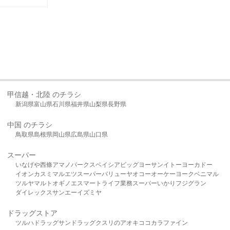
甲信越・北陸 のチラシ
新潟県
富山県
石川県
福井県
山梨県
長野県
中国 のチラシ
鳥取県
島根県
岡山県
広島県
山口県
スーパー
いなげや
西條
アマノパークス
ベイシア
ビッグヨーサン
イトーヨーカドー
イオン
カスミ
マルエツ
スーパーバリュー
ヤオコー
オーケー
ヨークベニマル
ツルヤ
マルト
オギノ
エスマート
ライフ
業務スーパー
いかり
フジグラン
ダイレックス
サンエー
イズミヤ
ドラッグストア
ツルハドラッグ
サンドラッグ
クスリのアオキ
ココカラファイン