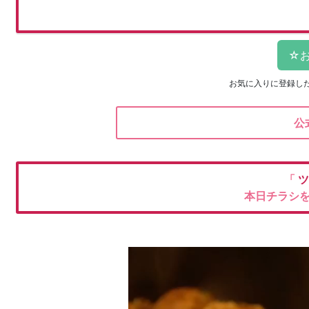
お気に入りに登録し
公
「
ツ
本日チラシ