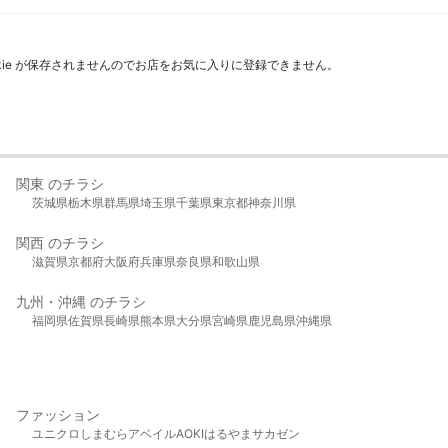
kie が保存されませんのでお店をお気に入りに登録できません。
関東 のチラシ
茨城県
栃木県
群馬県
埼玉県
千葉県
東京都
神奈川県
関西 のチラシ
滋賀県
京都府
大阪府
兵庫県
奈良県
和歌山県
九州・沖縄 のチラシ
福岡県
佐賀県
長崎県
熊本県
大分県
宮崎県
鹿児島県
沖縄県
ファッション
ユニクロ
しまむら
アベイル
AOKI
はるやま
サカゼン