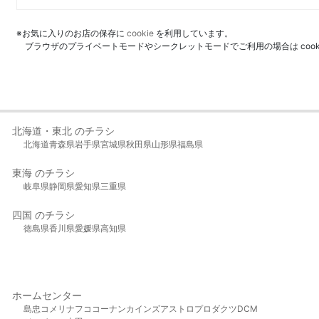
※お気に入りのお店の保存に
cookie
を利用しています。
ブラウザのプライベートモードやシークレットモードでご利用の場合は coo
北海道・東北 のチラシ
北海道
青森県
岩手県
宮城県
秋田県
山形県
福島県
東海 のチラシ
岐阜県
静岡県
愛知県
三重県
四国 のチラシ
徳島県
香川県
愛媛県
高知県
ホームセンター
島忠
コメリ
ナフコ
コーナン
カインズ
アストロプロダクツ
DCM