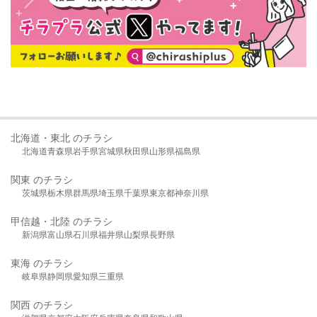
北海道・東北 のチラシ
北海道
青森県
岩手県
宮城県
秋田県
山形県
福島県
関東 のチラシ
茨城県
栃木県
群馬県
埼玉県
千葉県
東京都
神奈川県
甲信越・北陸 のチラシ
新潟県
富山県
石川県
福井県
山梨県
長野県
東海 のチラシ
岐阜県
静岡県
愛知県
三重県
関西 のチラシ