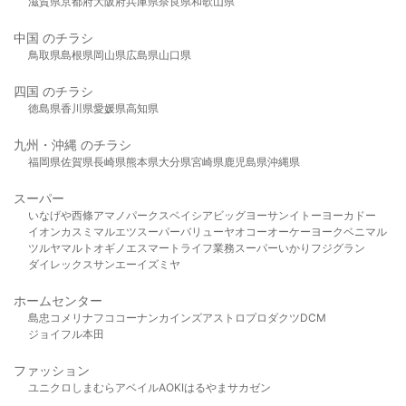
滋賀県
京都府
大阪府
兵庫県
奈良県
和歌山県
中国 のチラシ
鳥取県
島根県
岡山県
広島県
山口県
四国 のチラシ
徳島県
香川県
愛媛県
高知県
九州・沖縄 のチラシ
福岡県
佐賀県
長崎県
熊本県
大分県
宮崎県
鹿児島県
沖縄県
スーパー
いなげや
西條
アマノパークス
ベイシア
ビッグヨーサン
イトーヨーカドー
イオン
カスミ
マルエツ
スーパーバリュー
ヤオコー
オーケー
ヨークベニマル
ツルヤ
マルト
オギノ
エスマート
ライフ
業務スーパー
いかり
フジグラン
ダイレックス
サンエー
イズミヤ
ホームセンター
島忠
コメリ
ナフコ
コーナン
カインズ
アストロプロダクツ
DCM
ジョイフル本田
ファッション
ユニクロ
しまむら
アベイル
AOKI
はるやま
サカゼン