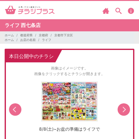
ライフ
西七条店
ホーム
都道府県
京都府
京都市下京区
ホーム
お店の名前
ライフ
本日公開中のチラシ
画像はイメージです。
画像をクリックするとチラシが開きます。
8/8(土)~お盆の準備はライフで