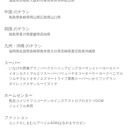
滋賀県
京都府
大阪府
兵庫県
奈良県
和歌山県
中国 のチラシ
鳥取県
島根県
岡山県
広島県
山口県
四国 のチラシ
徳島県
香川県
愛媛県
高知県
九州・沖縄 のチラシ
福岡県
佐賀県
長崎県
熊本県
大分県
宮崎県
鹿児島県
沖縄県
スーパー
いなげや
西條
アマノパークス
ベイシア
ビッグヨーサン
イトーヨーカドー
イオン
カスミ
マルエツ
スーパーバリュー
ヤオコー
オーケー
ヨークベニマル
ツルヤ
マルト
オギノ
エスマート
ライフ
業務スーパー
いかり
フジグラン
ダイレックス
サンエー
イズミヤ
ホームセンター
島忠
コメリ
ナフコ
コーナン
カインズ
アストロプロダクツ
DCM
ジョイフル本田
ファッション
ユニクロ
しまむら
アベイル
AOKI
はるやま
サカゼン