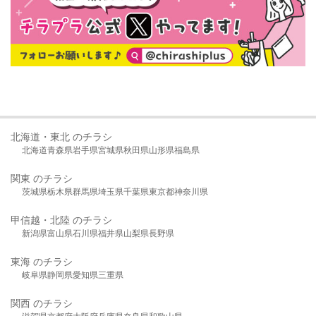
北海道・東北 のチラシ
北海道
青森県
岩手県
宮城県
秋田県
山形県
福島県
関東 のチラシ
茨城県
栃木県
群馬県
埼玉県
千葉県
東京都
神奈川県
甲信越・北陸 のチラシ
新潟県
富山県
石川県
福井県
山梨県
長野県
東海 のチラシ
岐阜県
静岡県
愛知県
三重県
関西 のチラシ