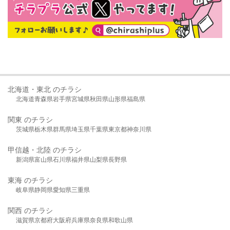
北海道・東北 のチラシ
北海道
青森県
岩手県
宮城県
秋田県
山形県
福島県
関東 のチラシ
茨城県
栃木県
群馬県
埼玉県
千葉県
東京都
神奈川県
甲信越・北陸 のチラシ
新潟県
富山県
石川県
福井県
山梨県
長野県
東海 のチラシ
岐阜県
静岡県
愛知県
三重県
関西 のチラシ
滋賀県
京都府
大阪府
兵庫県
奈良県
和歌山県