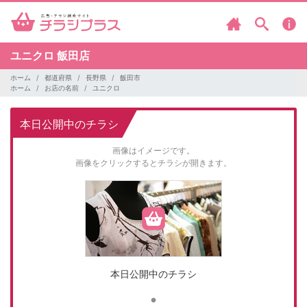
ユニクロ
飯田店
ホーム
都道府県
長野県
飯田市
ホーム
お店の名前
ユニクロ
本日公開中のチラシ
画像はイメージです。
画像をクリックするとチラシが開きます。
本日公開中のチラシ