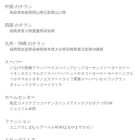
中国 のチラシ
鳥取県
島根県
岡山県
広島県
山口県
四国 のチラシ
徳島県
香川県
愛媛県
高知県
九州・沖縄 のチラシ
福岡県
佐賀県
長崎県
熊本県
大分県
宮崎県
鹿児島県
沖縄県
スーパー
いなげや
西條
アマノパークス
ベイシア
ビッグヨーサン
イトーヨーカドー
イオン
カスミ
マルエツ
スーパーバリュー
ヤオコー
オーケー
ヨークベニマル
ツルヤ
マルト
オギノ
エスマート
ライフ
業務スーパー
いかり
フジグラン
ダイレックス
サンエー
イズミヤ
ホームセンター
島忠
コメリ
ナフコ
コーナン
カインズ
アストロプロダクツ
DCM
ジョイフル本田
ファッション
ユニクロ
しまむら
アベイル
AOKI
はるやま
サカゼン
ドラッグストア