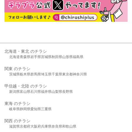
北海道・東北 のチラシ
北海道
青森県
岩手県
宮城県
秋田県
山形県
福島県
関東 のチラシ
茨城県
栃木県
群馬県
埼玉県
千葉県
東京都
神奈川県
甲信越・北陸 のチラシ
新潟県
富山県
石川県
福井県
山梨県
長野県
東海 のチラシ
岐阜県
静岡県
愛知県
三重県
関西 のチラシ
滋賀県
京都府
大阪府
兵庫県
奈良県
和歌山県