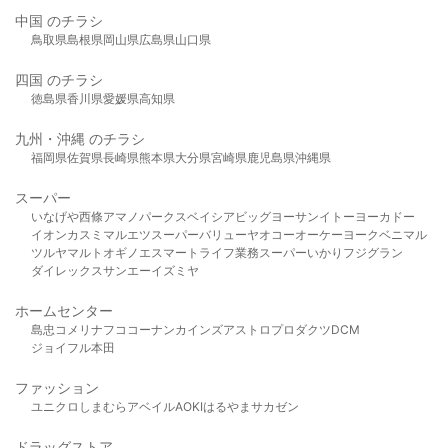
中国 のチラシ
鳥取県
島根県
岡山県
広島県
山口県
四国 のチラシ
徳島県
香川県
愛媛県
高知県
九州・沖縄 のチラシ
福岡県
佐賀県
長崎県
熊本県
大分県
宮崎県
鹿児島県
沖縄県
スーパー
いなげや
西條
アマノパークス
ベイシア
ビッグヨーサン
イトーヨーカドー
イオン
カスミ
マルエツ
スーパーバリュー
ヤオコー
オーケー
ヨークベニマル
ツルヤ
マルト
オギノ
エスマート
ライフ
業務スーパー
いかり
フジグラン
ダイレックス
サンエー
イズミヤ
ホームセンター
島忠
コメリ
ナフコ
コーナン
カインズ
アストロプロダクツ
DCM
ジョイフル本田
ファッション
ユニクロ
しまむら
アベイル
AOKI
はるやま
サカゼン
ドラッグストア