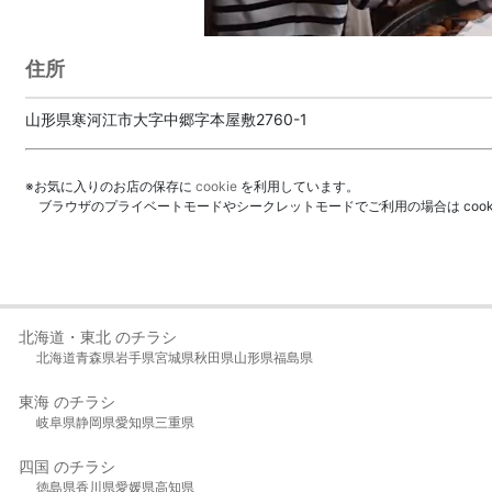
住所
山形県寒河江市大字中郷字本屋敷2760-1
※お気に入りのお店の保存に
cookie
を利用しています。
ブラウザのプライベートモードやシークレットモードでご利用の場合は coo
北海道・東北 のチラシ
北海道
青森県
岩手県
宮城県
秋田県
山形県
福島県
東海 のチラシ
岐阜県
静岡県
愛知県
三重県
四国 のチラシ
徳島県
香川県
愛媛県
高知県