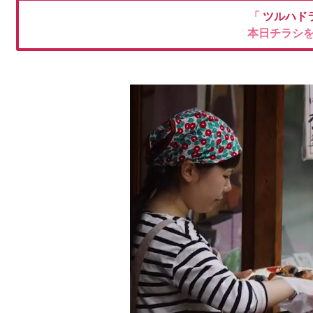
「
ツルハド
本日チラシ