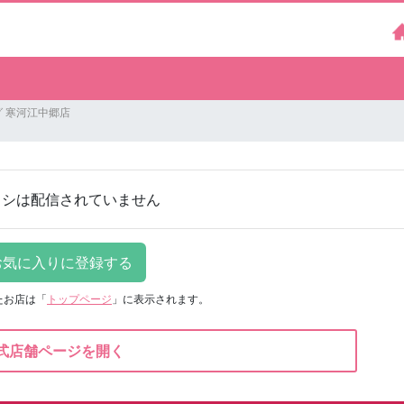
 寒河江中郷店
ラシは配信されていません
たお店は
「
トップページ
」に表示されます。
式店舗ページを開く