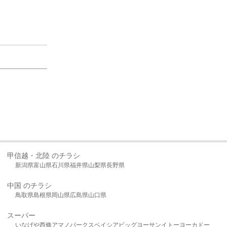
甲信越・北陸 のチラシ
新潟県
富山県
石川県
福井県
山梨県
長野県
中国 のチラシ
鳥取県
島根県
岡山県
広島県
山口県
スーパー
いなげや
西條
アマノパークス
ベイシア
ビッグヨーサン
イトーヨーカドー