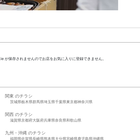
kie が保存されませんのでお店をお気に入りに登録できません。
関東 のチラシ
茨城県
栃木県
群馬県
埼玉県
千葉県
東京都
神奈川県
関西 のチラシ
滋賀県
京都府
大阪府
兵庫県
奈良県
和歌山県
九州・沖縄 のチラシ
福岡県
佐賀県
長崎県
熊本県
大分県
宮崎県
鹿児島県
沖縄県