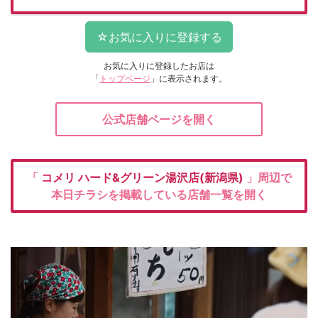
お気に入りに登録したお店は
「
トップページ
」に表示されます。
公式店舗ページを開く
「
コメリ
ハード&グリーン湯沢店(新潟県)
」周辺で
本日チラシを掲載している店舗一覧を開く