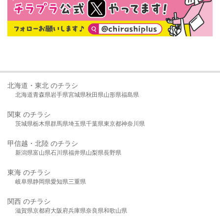
北海道・東北 のチラシ
北海道
青森県
岩手県
宮城県
秋田県
山形県
福島県
関東 のチラシ
茨城県
栃木県
群馬県
埼玉県
千葉県
東京都
神奈川県
甲信越・北陸 のチラシ
新潟県
富山県
石川県
福井県
山梨県
長野県
東海 のチラシ
岐阜県
静岡県
愛知県
三重県
関西 のチラシ
滋賀県
京都府
大阪府
兵庫県
奈良県
和歌山県