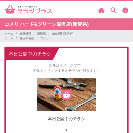
コメリ
ハード&グリーン湯沢店(新潟県)
ホーム
都道府県
新潟県
南魚沼郡湯沢町
ホーム
お店の名前
コメリ
本日公開中のチラシ
画像はイメージです。
画像をクリックするとチラシが開きます。
本日公開中のチラシ