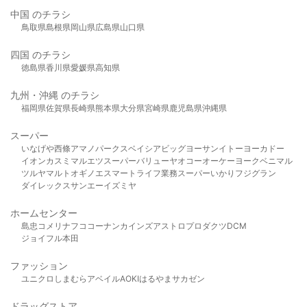
中国 のチラシ
鳥取県
島根県
岡山県
広島県
山口県
四国 のチラシ
徳島県
香川県
愛媛県
高知県
九州・沖縄 のチラシ
福岡県
佐賀県
長崎県
熊本県
大分県
宮崎県
鹿児島県
沖縄県
スーパー
いなげや
西條
アマノパークス
ベイシア
ビッグヨーサン
イトーヨーカドー
イオン
カスミ
マルエツ
スーパーバリュー
ヤオコー
オーケー
ヨークベニマル
ツルヤ
マルト
オギノ
エスマート
ライフ
業務スーパー
いかり
フジグラン
ダイレックス
サンエー
イズミヤ
ホームセンター
島忠
コメリ
ナフコ
コーナン
カインズ
アストロプロダクツ
DCM
ジョイフル本田
ファッション
ユニクロ
しまむら
アベイル
AOKI
はるやま
サカゼン
ドラッグストア