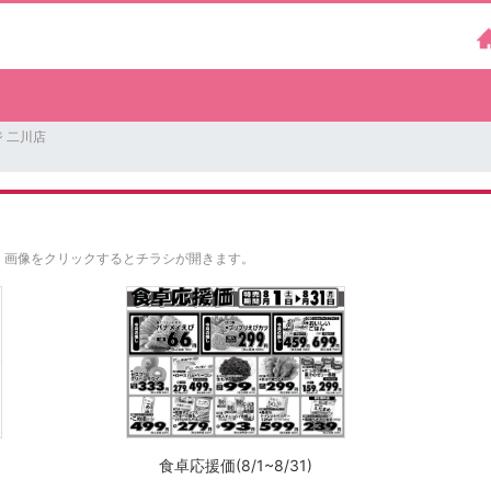
 二川店
。
画像をクリックするとチラシが開きます。
食卓応援価(8/1~8/31)