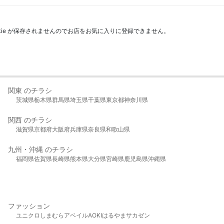
kie が保存されませんのでお店をお気に入りに登録できません。
関東 のチラシ
茨城県
栃木県
群馬県
埼玉県
千葉県
東京都
神奈川県
関西 のチラシ
滋賀県
京都府
大阪府
兵庫県
奈良県
和歌山県
九州・沖縄 のチラシ
福岡県
佐賀県
長崎県
熊本県
大分県
宮崎県
鹿児島県
沖縄県
ファッション
ユニクロ
しまむら
アベイル
AOKI
はるやま
サカゼン