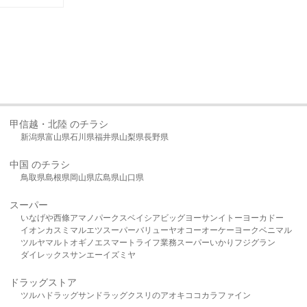
甲信越・北陸 のチラシ
新潟県
富山県
石川県
福井県
山梨県
長野県
中国 のチラシ
鳥取県
島根県
岡山県
広島県
山口県
スーパー
いなげや
西條
アマノパークス
ベイシア
ビッグヨーサン
イトーヨーカドー
イオン
カスミ
マルエツ
スーパーバリュー
ヤオコー
オーケー
ヨークベニマル
ツルヤ
マルト
オギノ
エスマート
ライフ
業務スーパー
いかり
フジグラン
ダイレックス
サンエー
イズミヤ
ドラッグストア
ツルハドラッグ
サンドラッグ
クスリのアオキ
ココカラファイン