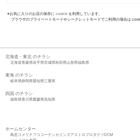
※お気に入りのお店の保存に
cookie
を利用しています。
ブラウザのプライベートモードやシークレットモードでご利用の場合は coo
北海道・東北 のチラシ
北海道
青森県
岩手県
宮城県
秋田県
山形県
福島県
東海 のチラシ
岐阜県
静岡県
愛知県
三重県
四国 のチラシ
徳島県
香川県
愛媛県
高知県
ホームセンター
島忠
コメリ
ナフコ
コーナン
カインズ
アストロプロダクツ
DCM