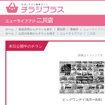
二川店
ニューライフフジ
ホーム
都道府県からチラシを探す
愛知県
豊橋市
ニューライフフジ
ホーム
お店の名前からチラシを探す
ニューライフフジ
二川店
本日公開中のチラシ
画像はイメージです
ビッグワンデイ(8/5〜8/8)