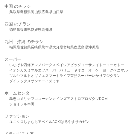
中国 のチラシ
鳥取県
島根県
岡山県
広島県
山口県
四国 のチラシ
徳島県
香川県
愛媛県
高知県
九州・沖縄 のチラシ
福岡県
佐賀県
長崎県
熊本県
大分県
宮崎県
鹿児島県
沖縄県
スーパー
いなげや
西條
アマノパークス
ベイシア
ビッグヨーサン
イトーヨーカドー
イオン
カスミ
マルエツ
スーパーバリュー
ヤオコー
オーケー
ヨークベニマル
ツルヤ
マルト
オギノ
エスマート
ライフ
業務スーパー
いかり
フジグラン
ダイレックス
サンエー
イズミヤ
ホームセンター
島忠
コメリ
ナフコ
コーナン
カインズ
アストロプロダクツ
DCM
ジョイフル本田
ファッション
ユニクロ
しまむら
アベイル
AOKI
はるやま
サカゼン
ドラッグストア