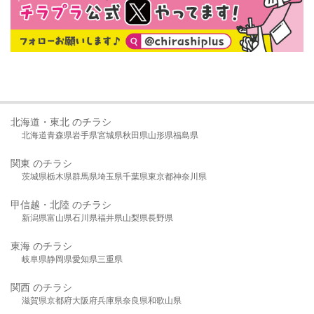
北海道・東北 のチラシ
北海道
青森県
岩手県
宮城県
秋田県
山形県
福島県
関東 のチラシ
茨城県
栃木県
群馬県
埼玉県
千葉県
東京都
神奈川県
甲信越・北陸 のチラシ
新潟県
富山県
石川県
福井県
山梨県
長野県
東海 のチラシ
岐阜県
静岡県
愛知県
三重県
関西 のチラシ
滋賀県
京都府
大阪府
兵庫県
奈良県
和歌山県