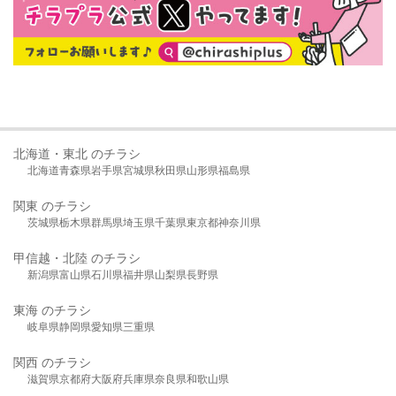
北海道・東北 のチラシ
北海道
青森県
岩手県
宮城県
秋田県
山形県
福島県
関東 のチラシ
茨城県
栃木県
群馬県
埼玉県
千葉県
東京都
神奈川県
甲信越・北陸 のチラシ
新潟県
富山県
石川県
福井県
山梨県
長野県
東海 のチラシ
岐阜県
静岡県
愛知県
三重県
関西 のチラシ
滋賀県
京都府
大阪府
兵庫県
奈良県
和歌山県