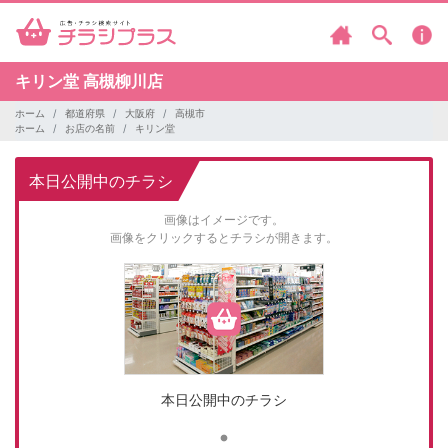
キリン堂
高槻柳川店
ホーム
都道府県
大阪府
高槻市
ホーム
お店の名前
キリン堂
本日公開中のチラシ
画像はイメージです。
画像をクリックするとチラシが開きます。
本日公開中のチラシ