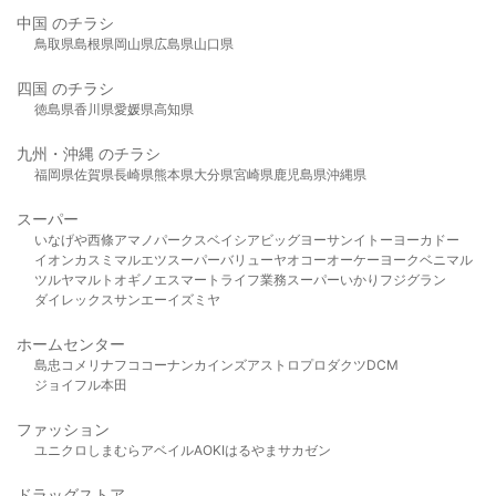
中国 のチラシ
鳥取県
島根県
岡山県
広島県
山口県
四国 のチラシ
徳島県
香川県
愛媛県
高知県
九州・沖縄 のチラシ
福岡県
佐賀県
長崎県
熊本県
大分県
宮崎県
鹿児島県
沖縄県
スーパー
いなげや
西條
アマノパークス
ベイシア
ビッグヨーサン
イトーヨーカドー
イオン
カスミ
マルエツ
スーパーバリュー
ヤオコー
オーケー
ヨークベニマル
ツルヤ
マルト
オギノ
エスマート
ライフ
業務スーパー
いかり
フジグラン
ダイレックス
サンエー
イズミヤ
ホームセンター
島忠
コメリ
ナフコ
コーナン
カインズ
アストロプロダクツ
DCM
ジョイフル本田
ファッション
ユニクロ
しまむら
アベイル
AOKI
はるやま
サカゼン
ドラッグストア