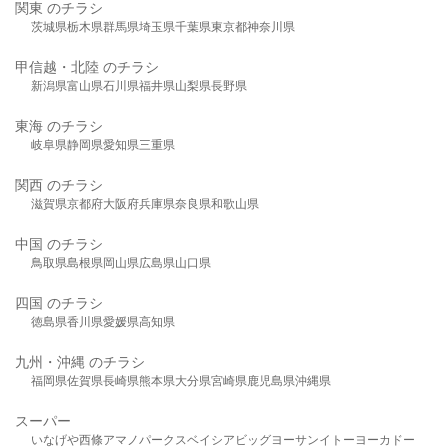
関東 のチラシ
茨城県
栃木県
群馬県
埼玉県
千葉県
東京都
神奈川県
甲信越・北陸 のチラシ
新潟県
富山県
石川県
福井県
山梨県
長野県
東海 のチラシ
岐阜県
静岡県
愛知県
三重県
関西 のチラシ
滋賀県
京都府
大阪府
兵庫県
奈良県
和歌山県
中国 のチラシ
鳥取県
島根県
岡山県
広島県
山口県
四国 のチラシ
徳島県
香川県
愛媛県
高知県
九州・沖縄 のチラシ
福岡県
佐賀県
長崎県
熊本県
大分県
宮崎県
鹿児島県
沖縄県
スーパー
いなげや
西條
アマノパークス
ベイシア
ビッグヨーサン
イトーヨーカドー