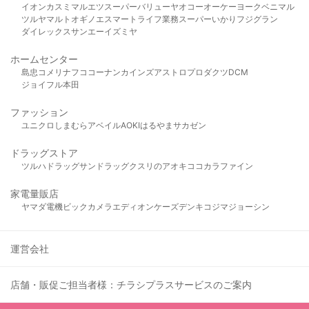
イオン
カスミ
マルエツ
スーパーバリュー
ヤオコー
オーケー
ヨークベニマル
ツルヤ
マルト
オギノ
エスマート
ライフ
業務スーパー
いかり
フジグラン
ダイレックス
サンエー
イズミヤ
ホームセンター
島忠
コメリ
ナフコ
コーナン
カインズ
アストロプロダクツ
DCM
ジョイフル本田
ファッション
ユニクロ
しまむら
アベイル
AOKI
はるやま
サカゼン
ドラッグストア
ツルハドラッグ
サンドラッグ
クスリのアオキ
ココカラファイン
家電量販店
ヤマダ電機
ビックカメラ
エディオン
ケーズデンキ
コジマ
ジョーシン
運営会社
店舗・販促ご担当者様：チラシプラスサービスのご案内