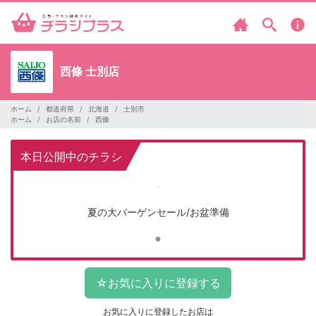
西條 士別店
ホーム
都道府県
北海道
士別市
ホーム
お店の名前
西條
本日公開中のチラシ
夏の大バーゲンセール/お盆準備
お気に入りに登録したお店は