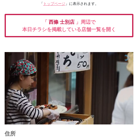
「
トップページ
」に表示されます。
「
西條 士別店
」周辺で
本日チラシを掲載している店舗一覧を開く
住所