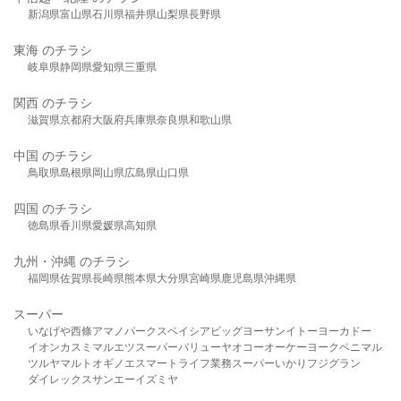
新潟県
富山県
石川県
福井県
山梨県
長野県
東海 のチラシ
岐阜県
静岡県
愛知県
三重県
関西 のチラシ
滋賀県
京都府
大阪府
兵庫県
奈良県
和歌山県
中国 のチラシ
鳥取県
島根県
岡山県
広島県
山口県
四国 のチラシ
徳島県
香川県
愛媛県
高知県
九州・沖縄 のチラシ
福岡県
佐賀県
長崎県
熊本県
大分県
宮崎県
鹿児島県
沖縄県
スーパー
いなげや
西條
アマノパークス
ベイシア
ビッグヨーサン
イトーヨーカドー
イオン
カスミ
マルエツ
スーパーバリュー
ヤオコー
オーケー
ヨークベニマル
ツルヤ
マルト
オギノ
エスマート
ライフ
業務スーパー
いかり
フジグラン
ダイレックス
サンエー
イズミヤ