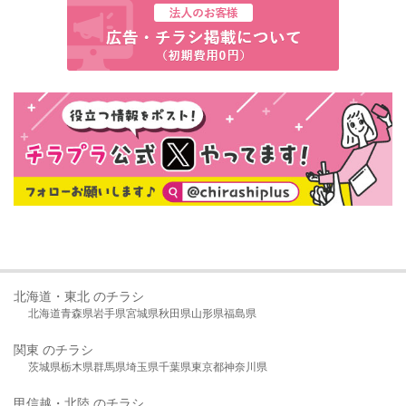
北海道・東北 のチラシ
北海道
青森県
岩手県
宮城県
秋田県
山形県
福島県
関東 のチラシ
茨城県
栃木県
群馬県
埼玉県
千葉県
東京都
神奈川県
甲信越・北陸 のチラシ