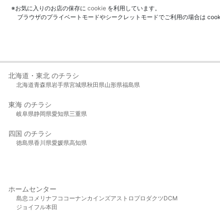
※お気に入りのお店の保存に
cookie
を利用しています。
ブラウザのプライベートモードやシークレットモードでご利用の場合は coo
北海道・東北 のチラシ
北海道
青森県
岩手県
宮城県
秋田県
山形県
福島県
東海 のチラシ
岐阜県
静岡県
愛知県
三重県
四国 のチラシ
徳島県
香川県
愛媛県
高知県
ホームセンター
島忠
コメリ
ナフコ
コーナン
カインズ
アストロプロダクツ
DCM
ジョイフル本田