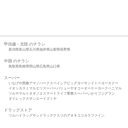
甲信越・北陸 のチラシ
新潟県
富山県
石川県
福井県
山梨県
長野県
中国 のチラシ
鳥取県
島根県
岡山県
広島県
山口県
スーパー
いなげや
西條
アマノパークス
ベイシア
ビッグヨーサン
イトーヨーカドー
イオン
カスミ
マルエツ
スーパーバリュー
ヤオコー
オーケー
ヨークベニマル
ツルヤ
マルト
オギノ
エスマート
ライフ
業務スーパー
いかり
フジグラン
ダイレックス
サンエー
イズミヤ
ドラッグストア
ツルハドラッグ
サンドラッグ
クスリのアオキ
ココカラファイン