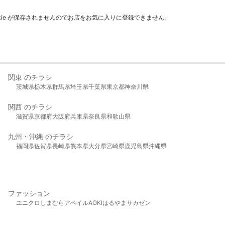
kie が保存されませんのでお店をお気に入りに登録できません。
関東 のチラシ
茨城県
栃木県
群馬県
埼玉県
千葉県
東京都
神奈川県
関西 のチラシ
滋賀県
京都府
大阪府
兵庫県
奈良県
和歌山県
九州・沖縄 のチラシ
福岡県
佐賀県
長崎県
熊本県
大分県
宮崎県
鹿児島県
沖縄県
ファッション
ユニクロ
しまむら
アベイル
AOKI
はるやま
サカゼン