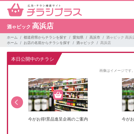
高浜店
酒ゃビック
ホーム
都道府県からチラシを探す
愛知県
高浜市
酒ゃビック 高浜
ホーム
お店の名前からチラシを探す
酒ゃビック
高浜店
本日公開中のチラシ
画像はイメージです
今がお得!景品進呈企画のご案内
今がお