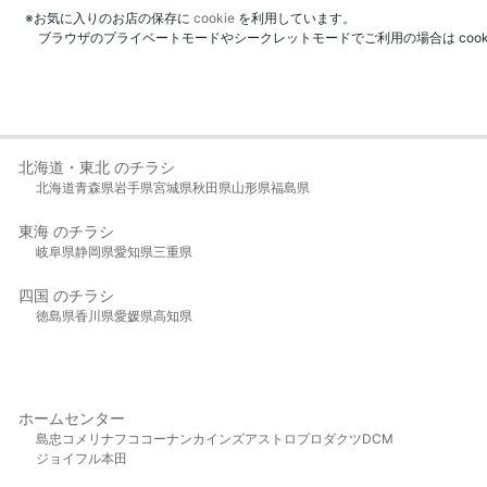
※お気に入りのお店の保存に
cookie
を利用しています。
ブラウザのプライベートモードやシークレットモードでご利用の場合は coo
北海道・東北 のチラシ
北海道
青森県
岩手県
宮城県
秋田県
山形県
福島県
東海 のチラシ
岐阜県
静岡県
愛知県
三重県
四国 のチラシ
徳島県
香川県
愛媛県
高知県
ホームセンター
島忠
コメリ
ナフコ
コーナン
カインズ
アストロプロダクツ
DCM
ジョイフル本田