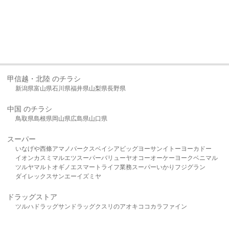
甲信越・北陸 のチラシ
新潟県
富山県
石川県
福井県
山梨県
長野県
中国 のチラシ
鳥取県
島根県
岡山県
広島県
山口県
スーパー
いなげや
西條
アマノパークス
ベイシア
ビッグヨーサン
イトーヨーカドー
イオン
カスミ
マルエツ
スーパーバリュー
ヤオコー
オーケー
ヨークベニマル
ツルヤ
マルト
オギノ
エスマート
ライフ
業務スーパー
いかり
フジグラン
ダイレックス
サンエー
イズミヤ
ドラッグストア
ツルハドラッグ
サンドラッグ
クスリのアオキ
ココカラファイン