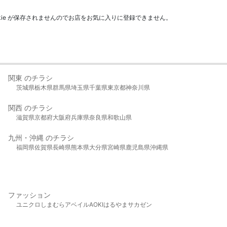
kie が保存されませんのでお店をお気に入りに登録できません。
関東 のチラシ
茨城県
栃木県
群馬県
埼玉県
千葉県
東京都
神奈川県
関西 のチラシ
滋賀県
京都府
大阪府
兵庫県
奈良県
和歌山県
九州・沖縄 のチラシ
福岡県
佐賀県
長崎県
熊本県
大分県
宮崎県
鹿児島県
沖縄県
ファッション
ユニクロ
しまむら
アベイル
AOKI
はるやま
サカゼン