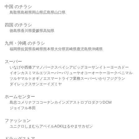
中国 のチラシ
鳥取県
島根県
岡山県
広島県
山口県
四国 のチラシ
徳島県
香川県
愛媛県
高知県
九州・沖縄 のチラシ
福岡県
佐賀県
長崎県
熊本県
大分県
宮崎県
鹿児島県
沖縄県
スーパー
いなげや
西條
アマノパークス
ベイシア
ビッグヨーサン
イトーヨーカドー
イオン
カスミ
マルエツ
スーパーバリュー
ヤオコー
オーケー
ヨークベニマル
ツルヤ
マルト
オギノ
エスマート
ライフ
業務スーパー
いかり
フジグラン
ダイレックス
サンエー
イズミヤ
ホームセンター
島忠
コメリ
ナフコ
コーナン
カインズ
アストロプロダクツ
DCM
ジョイフル本田
ファッション
ユニクロ
しまむら
アベイル
AOKI
はるやま
サカゼン
ドラッグストア