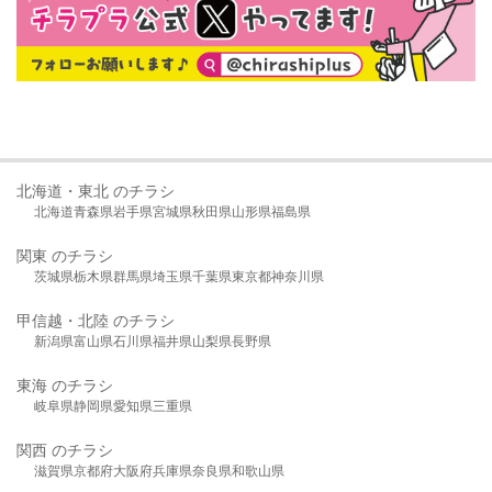
北海道・東北 のチラシ
北海道
青森県
岩手県
宮城県
秋田県
山形県
福島県
関東 のチラシ
茨城県
栃木県
群馬県
埼玉県
千葉県
東京都
神奈川県
甲信越・北陸 のチラシ
新潟県
富山県
石川県
福井県
山梨県
長野県
東海 のチラシ
岐阜県
静岡県
愛知県
三重県
関西 のチラシ
滋賀県
京都府
大阪府
兵庫県
奈良県
和歌山県