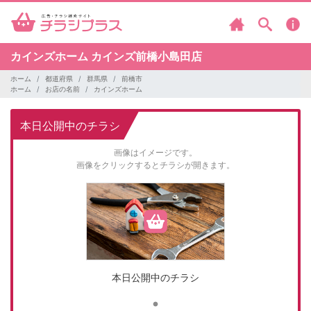
カインズホーム
カインズ前橋小島田店
ホーム
都道府県
群馬県
前橋市
ホーム
お店の名前
カインズホーム
本日公開中のチラシ
画像はイメージです。
画像をクリックするとチラシが開きます。
本日公開中のチラシ