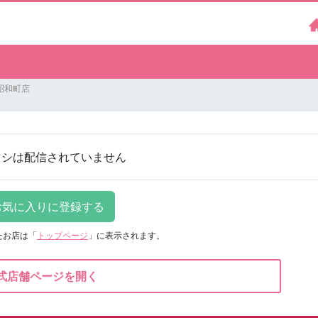
昭和町店
ラシは配信されていません
たお店は
「
トップページ
」に表示されます。
式店舗ページを開く