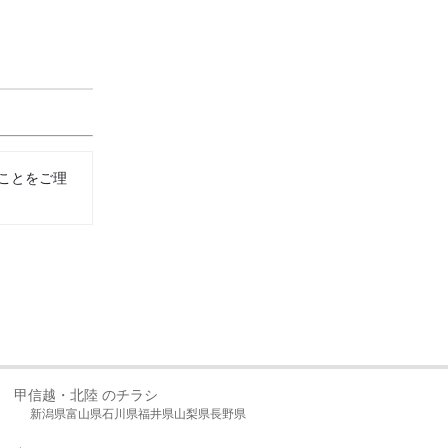
ことをご理
甲信越・北陸 のチラシ
新潟県
富山県
石川県
福井県
山梨県
長野県