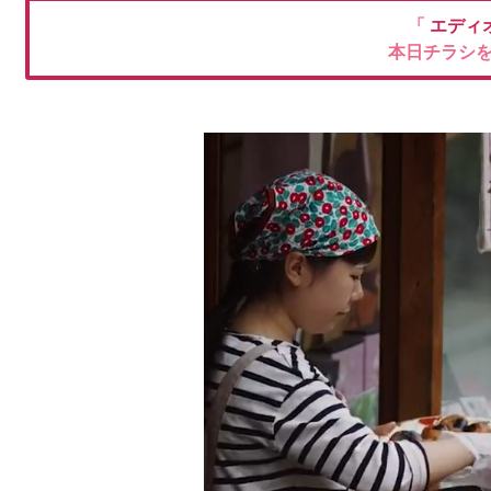
「
エディ
本日チラシ