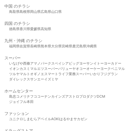
中国 のチラシ
鳥取県
島根県
岡山県
広島県
山口県
四国 のチラシ
徳島県
香川県
愛媛県
高知県
九州・沖縄 のチラシ
福岡県
佐賀県
長崎県
熊本県
大分県
宮崎県
鹿児島県
沖縄県
スーパー
いなげや
西條
アマノパークス
ベイシア
ビッグヨーサン
イトーヨーカドー
イオン
カスミ
マルエツ
スーパーバリュー
ヤオコー
オーケー
ヨークベニマル
ツルヤ
マルト
オギノ
エスマート
ライフ
業務スーパー
いかり
フジグラン
ダイレックス
サンエー
イズミヤ
ホームセンター
島忠
コメリ
ナフコ
コーナン
カインズ
アストロプロダクツ
DCM
ジョイフル本田
ファッション
ユニクロ
しまむら
アベイル
AOKI
はるやま
サカゼン
ドラッグストア