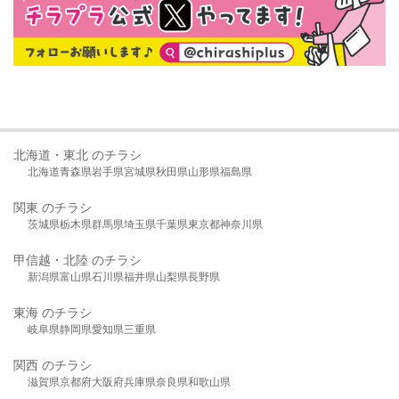
北海道・東北 のチラシ
北海道
青森県
岩手県
宮城県
秋田県
山形県
福島県
関東 のチラシ
茨城県
栃木県
群馬県
埼玉県
千葉県
東京都
神奈川県
甲信越・北陸 のチラシ
新潟県
富山県
石川県
福井県
山梨県
長野県
東海 のチラシ
岐阜県
静岡県
愛知県
三重県
関西 のチラシ
滋賀県
京都府
大阪府
兵庫県
奈良県
和歌山県