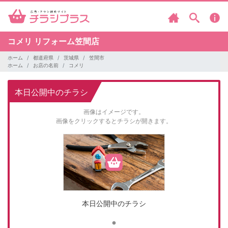
コメリ
リフォーム笠間店
ホーム
都道府県
茨城県
笠間市
ホーム
お店の名前
コメリ
本日公開中のチラシ
画像はイメージです。
画像をクリックするとチラシが開きます。
本日公開中のチラシ