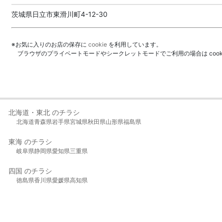
茨城県日立市東滑川町4-12-30
※お気に入りのお店の保存に
cookie
を利用しています。
ブラウザのプライベートモードやシークレットモードでご利用の場合は coo
北海道・東北 のチラシ
北海道
青森県
岩手県
宮城県
秋田県
山形県
福島県
東海 のチラシ
岐阜県
静岡県
愛知県
三重県
四国 のチラシ
徳島県
香川県
愛媛県
高知県