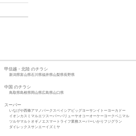
甲信越・北陸 のチラシ
新潟県
富山県
石川県
福井県
山梨県
長野県
中国 のチラシ
鳥取県
島根県
岡山県
広島県
山口県
スーパー
いなげや
西條
アマノパークス
ベイシア
ビッグヨーサン
イトーヨーカドー
イオン
カスミ
マルエツ
スーパーバリュー
ヤオコー
オーケー
ヨークベニマル
ツルヤ
マルト
オギノ
エスマート
ライフ
業務スーパー
いかり
フジグラン
ダイレックス
サンエー
イズミヤ