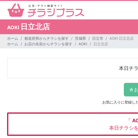
日立北店
AOKI
ホーム
都道府県からチラシを探す
茨城県
日立市
AOKI 日立北店
ホーム
お店の名前からチラシを探す
AOKI
日立北店
本日チ
お気に入りに登録し
「
AO
本日チラシ