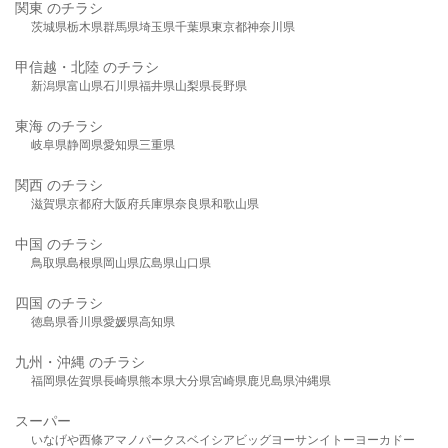
関東 のチラシ
茨城県
栃木県
群馬県
埼玉県
千葉県
東京都
神奈川県
甲信越・北陸 のチラシ
新潟県
富山県
石川県
福井県
山梨県
長野県
東海 のチラシ
岐阜県
静岡県
愛知県
三重県
関西 のチラシ
滋賀県
京都府
大阪府
兵庫県
奈良県
和歌山県
中国 のチラシ
鳥取県
島根県
岡山県
広島県
山口県
四国 のチラシ
徳島県
香川県
愛媛県
高知県
九州・沖縄 のチラシ
福岡県
佐賀県
長崎県
熊本県
大分県
宮崎県
鹿児島県
沖縄県
スーパー
いなげや
西條
アマノパークス
ベイシア
ビッグヨーサン
イトーヨーカドー