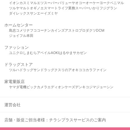
イオン
カスミ
マルエツ
スーパーバリュー
ヤオコー
オーケー
ヨークベニマル
ツルヤ
マルト
オギノ
エスマート
ライフ
業務スーパー
いかり
フジグラン
ダイレックス
サンエー
イズミヤ
ホームセンター
島忠
コメリ
ナフコ
コーナン
カインズ
アストロプロダクツ
DCM
ジョイフル本田
ファッション
ユニクロ
しまむら
アベイル
AOKI
はるやま
サカゼン
ドラッグストア
ツルハドラッグ
サンドラッグ
クスリのアオキ
ココカラファイン
家電量販店
ヤマダ電機
ビックカメラ
エディオン
ケーズデンキ
コジマ
ジョーシン
運営会社
店舗・販促ご担当者様：チラシプラスサービスのご案内