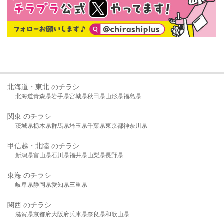
北海道・東北 のチラシ
北海道
青森県
岩手県
宮城県
秋田県
山形県
福島県
関東 のチラシ
茨城県
栃木県
群馬県
埼玉県
千葉県
東京都
神奈川県
甲信越・北陸 のチラシ
新潟県
富山県
石川県
福井県
山梨県
長野県
東海 のチラシ
岐阜県
静岡県
愛知県
三重県
関西 のチラシ
滋賀県
京都府
大阪府
兵庫県
奈良県
和歌山県