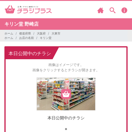
キリン堂
野崎店
ホーム
都道府県
大阪府
大東市
ホーム
お店の名前
キリン堂
本日公開中のチラシ
画像はイメージです。
画像をクリックするとチラシが開きます。
本日公開中のチラシ