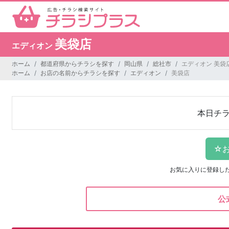
美袋店
エディオン
ホーム
都道府県からチラシを探す
岡山県
総社市
エディオン 美袋
ホーム
お店の名前からチラシを探す
エディオン
美袋店
本日チ
お気に入りに登録し
公