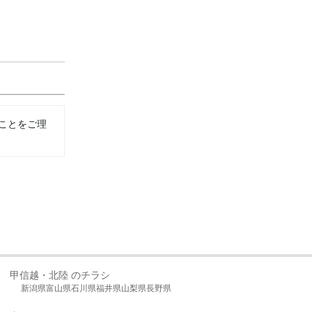
ことをご理
甲信越・北陸 のチラシ
新潟県
富山県
石川県
福井県
山梨県
長野県