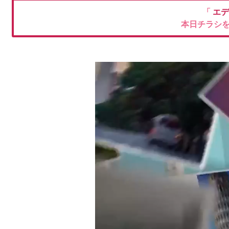
「
エデ
本日チラシ