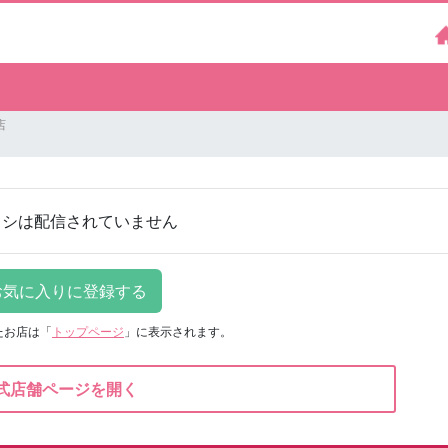
店
ラシは配信されていません
たお店は
「
トップページ
」に表示されます。
式店舗ページを開く