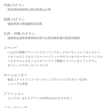
中国 のチラシ
鳥取県
島根県
岡山県
広島県
山口県
四国 のチラシ
徳島県
香川県
愛媛県
高知県
九州・沖縄 のチラシ
福岡県
佐賀県
長崎県
熊本県
大分県
宮崎県
鹿児島県
沖縄県
スーパー
いなげや
西條
アマノパークス
ベイシア
ビッグヨーサン
イトーヨーカドー
イオン
カスミ
マルエツ
スーパーバリュー
ヤオコー
オーケー
ヨークベニマル
ツルヤ
マルト
オギノ
エスマート
ライフ
業務スーパー
いかり
フジグラン
ダイレックス
サンエー
イズミヤ
ホームセンター
島忠
コメリ
ナフコ
コーナン
カインズ
アストロプロダクツ
DCM
ジョイフル本田
ファッション
ユニクロ
しまむら
アベイル
AOKI
はるやま
サカゼン
ドラッグストア