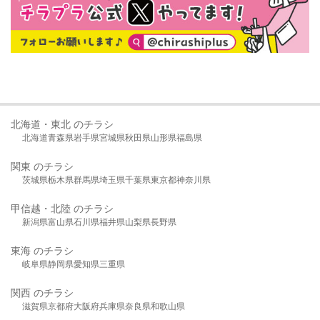
北海道・東北 のチラシ
北海道
青森県
岩手県
宮城県
秋田県
山形県
福島県
関東 のチラシ
茨城県
栃木県
群馬県
埼玉県
千葉県
東京都
神奈川県
甲信越・北陸 のチラシ
新潟県
富山県
石川県
福井県
山梨県
長野県
東海 のチラシ
岐阜県
静岡県
愛知県
三重県
関西 のチラシ
滋賀県
京都府
大阪府
兵庫県
奈良県
和歌山県