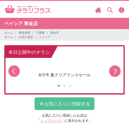
ベイシア
東金店
ホーム
都道府県
千葉県
東金市
ホーム
お店の名前
ベイシア
本日公開中のチラシ
8/5号 夏クリアランスセール
お気に入りに登録したお店は
「
トップページ
」に表示されます。