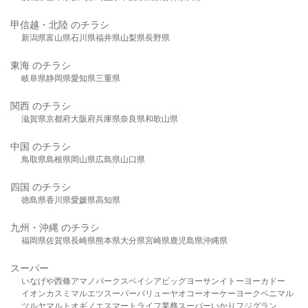
甲信越・北陸 のチラシ
新潟県
富山県
石川県
福井県
山梨県
長野県
東海 のチラシ
岐阜県
静岡県
愛知県
三重県
関西 のチラシ
滋賀県
京都府
大阪府
兵庫県
奈良県
和歌山県
中国 のチラシ
鳥取県
島根県
岡山県
広島県
山口県
四国 のチラシ
徳島県
香川県
愛媛県
高知県
九州・沖縄 のチラシ
福岡県
佐賀県
長崎県
熊本県
大分県
宮崎県
鹿児島県
沖縄県
スーパー
いなげや
西條
アマノパークス
ベイシア
ビッグヨーサン
イトーヨーカドー
イオン
カスミ
マルエツ
スーパーバリュー
ヤオコー
オーケー
ヨークベニマル
ツルヤ
マルト
オギノ
エスマート
ライフ
業務スーパー
いかり
フジグラン