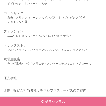
ダイレックス
サンエー
イズミヤ
ホームセンター
島忠
コメリ
ナフコ
コーナン
カインズ
アストロプロダクツ
DCM
ジョイフル本田
ファッション
ユニクロ
しまむら
アベイル
AOKI
はるやま
サカゼン
ドラッグストア
ツルハドラッグ
サンドラッグ
クスリのアオキ
ココカラファイン
家電量販店
ヤマダ電機
ビックカメラ
エディオン
ケーズデンキ
コジマ
ジョーシン
運営会社
店舗・販促ご担当者様：チラシプラスサービスのご案内
© チラシプラス