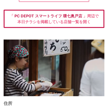
「
PC DEPOT
スマートライフ 環七奥戸店
」周辺で
本日チラシを掲載している店舗一覧を開く
住所