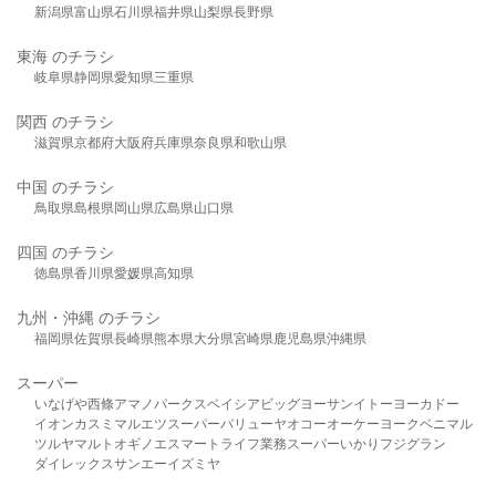
新潟県
富山県
石川県
福井県
山梨県
長野県
東海 のチラシ
岐阜県
静岡県
愛知県
三重県
関西 のチラシ
滋賀県
京都府
大阪府
兵庫県
奈良県
和歌山県
中国 のチラシ
鳥取県
島根県
岡山県
広島県
山口県
四国 のチラシ
徳島県
香川県
愛媛県
高知県
九州・沖縄 のチラシ
福岡県
佐賀県
長崎県
熊本県
大分県
宮崎県
鹿児島県
沖縄県
スーパー
いなげや
西條
アマノパークス
ベイシア
ビッグヨーサン
イトーヨーカドー
イオン
カスミ
マルエツ
スーパーバリュー
ヤオコー
オーケー
ヨークベニマル
ツルヤ
マルト
オギノ
エスマート
ライフ
業務スーパー
いかり
フジグラン
ダイレックス
サンエー
イズミヤ