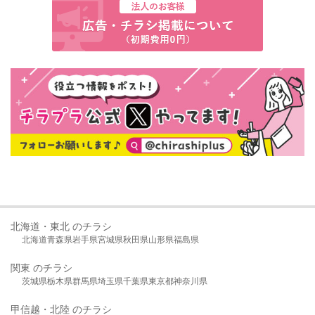
北海道・東北 のチラシ
北海道
青森県
岩手県
宮城県
秋田県
山形県
福島県
関東 のチラシ
茨城県
栃木県
群馬県
埼玉県
千葉県
東京都
神奈川県
甲信越・北陸 のチラシ