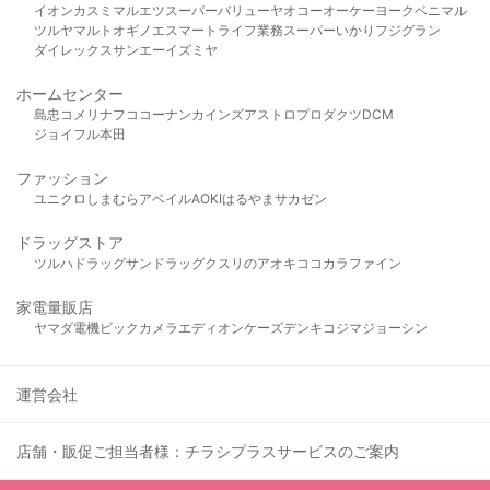
イオン
カスミ
マルエツ
スーパーバリュー
ヤオコー
オーケー
ヨークベニマル
ツルヤ
マルト
オギノ
エスマート
ライフ
業務スーパー
いかり
フジグラン
ダイレックス
サンエー
イズミヤ
ホームセンター
島忠
コメリ
ナフコ
コーナン
カインズ
アストロプロダクツ
DCM
ジョイフル本田
ファッション
ユニクロ
しまむら
アベイル
AOKI
はるやま
サカゼン
ドラッグストア
ツルハドラッグ
サンドラッグ
クスリのアオキ
ココカラファイン
家電量販店
ヤマダ電機
ビックカメラ
エディオン
ケーズデンキ
コジマ
ジョーシン
運営会社
店舗・販促ご担当者様：チラシプラスサービスのご案内