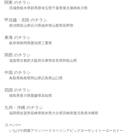
関東 のチラシ
茨城県
栃木県
群馬県
埼玉県
千葉県
東京都
神奈川県
甲信越・北陸 のチラシ
新潟県
富山県
石川県
福井県
山梨県
長野県
東海 のチラシ
岐阜県
静岡県
愛知県
三重県
関西 のチラシ
滋賀県
京都府
大阪府
兵庫県
奈良県
和歌山県
中国 のチラシ
鳥取県
島根県
岡山県
広島県
山口県
四国 のチラシ
徳島県
香川県
愛媛県
高知県
九州・沖縄 のチラシ
福岡県
佐賀県
長崎県
熊本県
大分県
宮崎県
鹿児島県
沖縄県
スーパー
いなげや
西條
アマノパークス
ベイシア
ビッグヨーサン
イトーヨーカドー