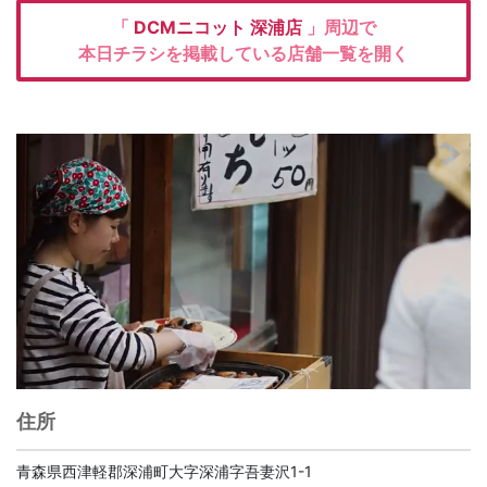
「
DCMニコット
深浦店
」周辺で
本日チラシを掲載している店舗一覧を開く
住所
青森県西津軽郡深浦町大字深浦字吾妻沢1-1