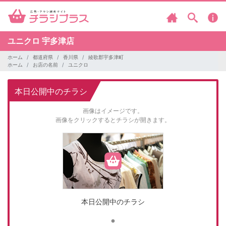
ユニクロ
宇多津店
ホーム
都道府県
香川県
綾歌郡宇多津町
ホーム
お店の名前
ユニクロ
本日公開中のチラシ
画像はイメージです。
画像をクリックするとチラシが開きます。
本日公開中のチラシ