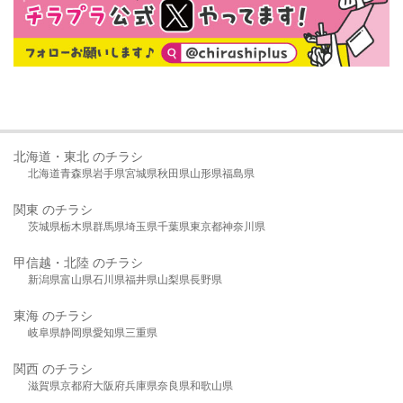
北海道・東北 のチラシ
北海道
青森県
岩手県
宮城県
秋田県
山形県
福島県
関東 のチラシ
茨城県
栃木県
群馬県
埼玉県
千葉県
東京都
神奈川県
甲信越・北陸 のチラシ
新潟県
富山県
石川県
福井県
山梨県
長野県
東海 のチラシ
岐阜県
静岡県
愛知県
三重県
関西 のチラシ
滋賀県
京都府
大阪府
兵庫県
奈良県
和歌山県