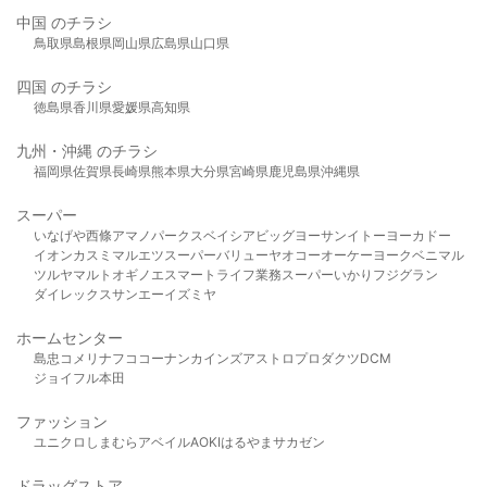
中国 のチラシ
鳥取県
島根県
岡山県
広島県
山口県
四国 のチラシ
徳島県
香川県
愛媛県
高知県
九州・沖縄 のチラシ
福岡県
佐賀県
長崎県
熊本県
大分県
宮崎県
鹿児島県
沖縄県
スーパー
いなげや
西條
アマノパークス
ベイシア
ビッグヨーサン
イトーヨーカドー
イオン
カスミ
マルエツ
スーパーバリュー
ヤオコー
オーケー
ヨークベニマル
ツルヤ
マルト
オギノ
エスマート
ライフ
業務スーパー
いかり
フジグラン
ダイレックス
サンエー
イズミヤ
ホームセンター
島忠
コメリ
ナフコ
コーナン
カインズ
アストロプロダクツ
DCM
ジョイフル本田
ファッション
ユニクロ
しまむら
アベイル
AOKI
はるやま
サカゼン
ドラッグストア