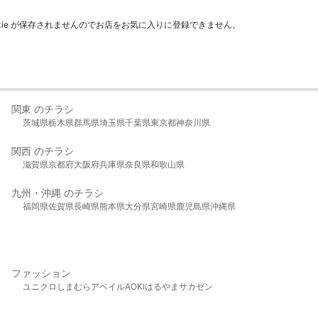
kie が保存されませんのでお店をお気に入りに登録できません。
関東 のチラシ
茨城県
栃木県
群馬県
埼玉県
千葉県
東京都
神奈川県
関西 のチラシ
滋賀県
京都府
大阪府
兵庫県
奈良県
和歌山県
九州・沖縄 のチラシ
福岡県
佐賀県
長崎県
熊本県
大分県
宮崎県
鹿児島県
沖縄県
ファッション
ユニクロ
しまむら
アベイル
AOKI
はるやま
サカゼン