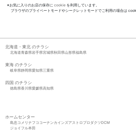
※お気に入りのお店の保存に
cookie
を利用しています。
ブラウザのプライベートモードやシークレットモードでご利用の場合は coo
北海道・東北 のチラシ
北海道
青森県
岩手県
宮城県
秋田県
山形県
福島県
東海 のチラシ
岐阜県
静岡県
愛知県
三重県
四国 のチラシ
徳島県
香川県
愛媛県
高知県
ホームセンター
島忠
コメリ
ナフコ
コーナン
カインズ
アストロプロダクツ
DCM
ジョイフル本田