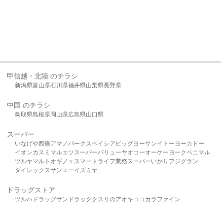
甲信越・北陸 のチラシ
新潟県
富山県
石川県
福井県
山梨県
長野県
中国 のチラシ
鳥取県
島根県
岡山県
広島県
山口県
スーパー
いなげや
西條
アマノパークス
ベイシア
ビッグヨーサン
イトーヨーカドー
イオン
カスミ
マルエツ
スーパーバリュー
ヤオコー
オーケー
ヨークベニマル
ツルヤ
マルト
オギノ
エスマート
ライフ
業務スーパー
いかり
フジグラン
ダイレックス
サンエー
イズミヤ
ドラッグストア
ツルハドラッグ
サンドラッグ
クスリのアオキ
ココカラファイン