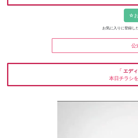
お気に入りに登録し
公
「
エデ
本日チラシ