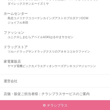
ダイレックス
サンエー
イズミヤ
ホームセンター
島忠
コメリ
ナフコ
コーナン
カインズ
アストロプロダクツ
DCM
ジョイフル本田
ファッション
ユニクロ
しまむら
アベイル
AOKI
はるやま
サカゼン
ドラッグストア
ツルハドラッグ
サンドラッグ
クスリのアオキ
ココカラファイン
家電量販店
ヤマダ電機
ビックカメラ
エディオン
ケーズデンキ
コジマ
ジョーシン
運営会社
店舗・販促ご担当者様：チラシプラスサービスのご案内
© チラシプラス