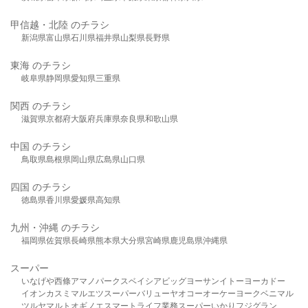
甲信越・北陸 のチラシ
新潟県
富山県
石川県
福井県
山梨県
長野県
東海 のチラシ
岐阜県
静岡県
愛知県
三重県
関西 のチラシ
滋賀県
京都府
大阪府
兵庫県
奈良県
和歌山県
中国 のチラシ
鳥取県
島根県
岡山県
広島県
山口県
四国 のチラシ
徳島県
香川県
愛媛県
高知県
九州・沖縄 のチラシ
福岡県
佐賀県
長崎県
熊本県
大分県
宮崎県
鹿児島県
沖縄県
スーパー
いなげや
西條
アマノパークス
ベイシア
ビッグヨーサン
イトーヨーカドー
イオン
カスミ
マルエツ
スーパーバリュー
ヤオコー
オーケー
ヨークベニマル
ツルヤ
マルト
オギノ
エスマート
ライフ
業務スーパー
いかり
フジグラン