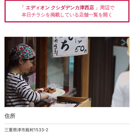
「
エディオン
クシダデンカ津西店
」周辺で
本日チラシを掲載している店舗一覧を開く
住所
三重県津市殿村1533-2