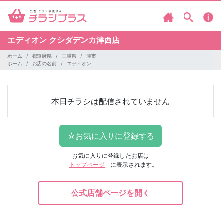
エディオン
クシダデンカ津西店
ホーム
都道府県
三重県
津市
ホーム
お店の名前
エディオン
本日チラシは配信されていません
お気に入りに登録したお店は
「
トップページ
」に表示されます。
公式店舗ページを開く