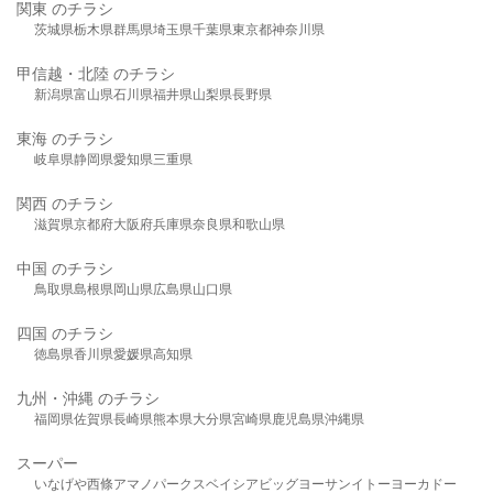
関東 のチラシ
茨城県
栃木県
群馬県
埼玉県
千葉県
東京都
神奈川県
甲信越・北陸 のチラシ
新潟県
富山県
石川県
福井県
山梨県
長野県
東海 のチラシ
岐阜県
静岡県
愛知県
三重県
関西 のチラシ
滋賀県
京都府
大阪府
兵庫県
奈良県
和歌山県
中国 のチラシ
鳥取県
島根県
岡山県
広島県
山口県
四国 のチラシ
徳島県
香川県
愛媛県
高知県
九州・沖縄 のチラシ
福岡県
佐賀県
長崎県
熊本県
大分県
宮崎県
鹿児島県
沖縄県
スーパー
いなげや
西條
アマノパークス
ベイシア
ビッグヨーサン
イトーヨーカドー