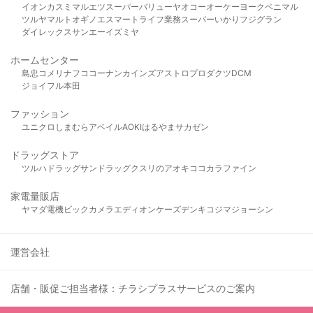
イオン
カスミ
マルエツ
スーパーバリュー
ヤオコー
オーケー
ヨークベニマル
ツルヤ
マルト
オギノ
エスマート
ライフ
業務スーパー
いかり
フジグラン
ダイレックス
サンエー
イズミヤ
ホームセンター
島忠
コメリ
ナフコ
コーナン
カインズ
アストロプロダクツ
DCM
ジョイフル本田
ファッション
ユニクロ
しまむら
アベイル
AOKI
はるやま
サカゼン
ドラッグストア
ツルハドラッグ
サンドラッグ
クスリのアオキ
ココカラファイン
家電量販店
ヤマダ電機
ビックカメラ
エディオン
ケーズデンキ
コジマ
ジョーシン
運営会社
店舗・販促ご担当者様：チラシプラスサービスのご案内