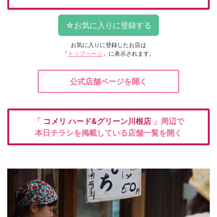
お気に入りに登録したお店は
「
トップページ
」に表示されます。
公式店舗ページを開く
「
コメリ
ハード&グリーン川根店
」周辺で
本日チラシを掲載している店舗一覧を開く