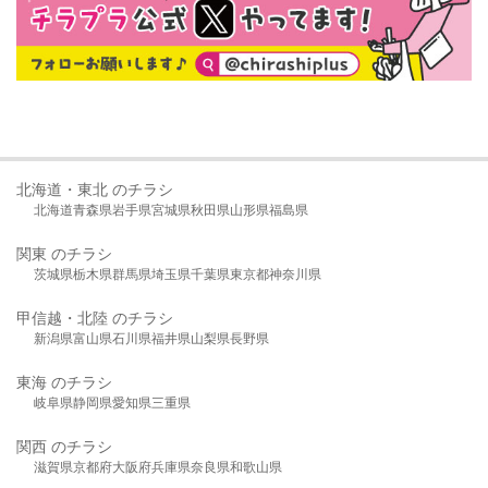
北海道・東北 のチラシ
北海道
青森県
岩手県
宮城県
秋田県
山形県
福島県
関東 のチラシ
茨城県
栃木県
群馬県
埼玉県
千葉県
東京都
神奈川県
甲信越・北陸 のチラシ
新潟県
富山県
石川県
福井県
山梨県
長野県
東海 のチラシ
岐阜県
静岡県
愛知県
三重県
関西 のチラシ
滋賀県
京都府
大阪府
兵庫県
奈良県
和歌山県