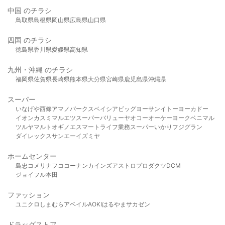
中国 のチラシ
鳥取県
島根県
岡山県
広島県
山口県
四国 のチラシ
徳島県
香川県
愛媛県
高知県
九州・沖縄 のチラシ
福岡県
佐賀県
長崎県
熊本県
大分県
宮崎県
鹿児島県
沖縄県
スーパー
いなげや
西條
アマノパークス
ベイシア
ビッグヨーサン
イトーヨーカドー
イオン
カスミ
マルエツ
スーパーバリュー
ヤオコー
オーケー
ヨークベニマル
ツルヤ
マルト
オギノ
エスマート
ライフ
業務スーパー
いかり
フジグラン
ダイレックス
サンエー
イズミヤ
ホームセンター
島忠
コメリ
ナフコ
コーナン
カインズ
アストロプロダクツ
DCM
ジョイフル本田
ファッション
ユニクロ
しまむら
アベイル
AOKI
はるやま
サカゼン
ドラッグストア