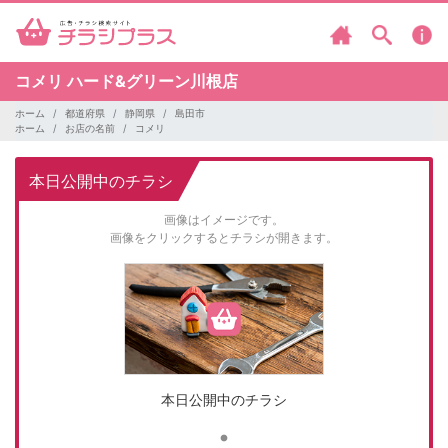
コメリ
ハード&グリーン川根店
ホーム
都道府県
静岡県
島田市
ホーム
お店の名前
コメリ
本日公開中のチラシ
画像はイメージです。
画像をクリックするとチラシが開きます。
本日公開中のチラシ