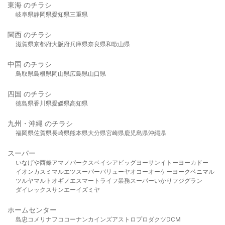
東海 のチラシ
岐阜県
静岡県
愛知県
三重県
関西 のチラシ
滋賀県
京都府
大阪府
兵庫県
奈良県
和歌山県
中国 のチラシ
鳥取県
島根県
岡山県
広島県
山口県
四国 のチラシ
徳島県
香川県
愛媛県
高知県
九州・沖縄 のチラシ
福岡県
佐賀県
長崎県
熊本県
大分県
宮崎県
鹿児島県
沖縄県
スーパー
いなげや
西條
アマノパークス
ベイシア
ビッグヨーサン
イトーヨーカドー
イオン
カスミ
マルエツ
スーパーバリュー
ヤオコー
オーケー
ヨークベニマル
ツルヤ
マルト
オギノ
エスマート
ライフ
業務スーパー
いかり
フジグラン
ダイレックス
サンエー
イズミヤ
ホームセンター
島忠
コメリ
ナフコ
コーナン
カインズ
アストロプロダクツ
DCM