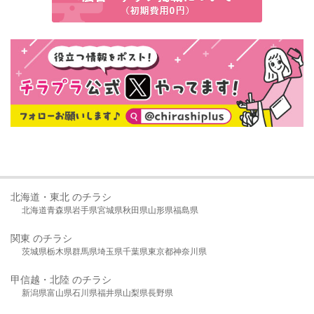
北海道・東北 のチラシ
北海道
青森県
岩手県
宮城県
秋田県
山形県
福島県
関東 のチラシ
茨城県
栃木県
群馬県
埼玉県
千葉県
東京都
神奈川県
甲信越・北陸 のチラシ
新潟県
富山県
石川県
福井県
山梨県
長野県