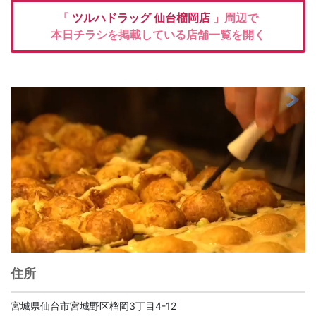
「
ツルハドラッグ
仙台榴岡店
」周辺で
本日チラシを掲載している店舗一覧を開く
住所
宮城県仙台市宮城野区榴岡3丁目4-12