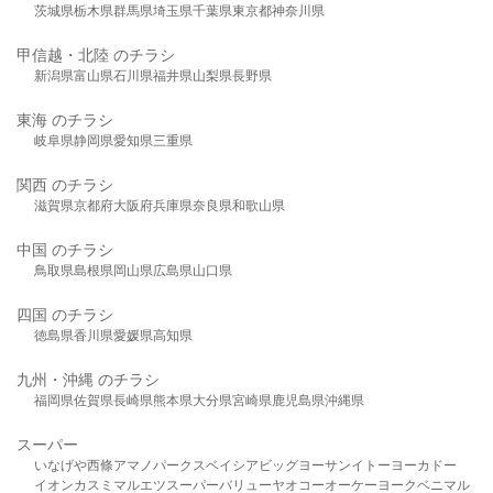
茨城県
栃木県
群馬県
埼玉県
千葉県
東京都
神奈川県
甲信越・北陸 のチラシ
新潟県
富山県
石川県
福井県
山梨県
長野県
東海 のチラシ
岐阜県
静岡県
愛知県
三重県
関西 のチラシ
滋賀県
京都府
大阪府
兵庫県
奈良県
和歌山県
中国 のチラシ
鳥取県
島根県
岡山県
広島県
山口県
四国 のチラシ
徳島県
香川県
愛媛県
高知県
九州・沖縄 のチラシ
福岡県
佐賀県
長崎県
熊本県
大分県
宮崎県
鹿児島県
沖縄県
スーパー
いなげや
西條
アマノパークス
ベイシア
ビッグヨーサン
イトーヨーカドー
イオン
カスミ
マルエツ
スーパーバリュー
ヤオコー
オーケー
ヨークベニマル