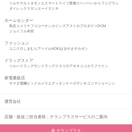
ツルヤ
マルト
オギノ
エスマート
ライフ
業務スーパー
いかり
フジグラン
ダイレックス
サンエー
イズミヤ
ホームセンター
島忠
コメリ
ナフコ
コーナン
カインズ
アストロプロダクツ
DCM
ジョイフル本田
ファッション
ユニクロ
しまむら
アベイル
AOKI
はるやま
サカゼン
ドラッグストア
ツルハドラッグ
サンドラッグ
クスリのアオキ
ココカラファイン
家電量販店
ヤマダ電機
ビックカメラ
エディオン
ケーズデンキ
コジマ
ジョーシン
運営会社
店舗・販促ご担当者様：チラシプラスサービスのご案内
© チラシプラス