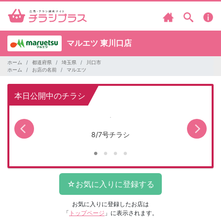
マルエツ
東川口店
ホーム
都道府県
埼玉県
川口市
ホーム
お店の名前
マルエツ
本日公開中のチラシ
8/7号チラシ
お気に入りに登録したお店は
「
トップページ
」に表示されます。