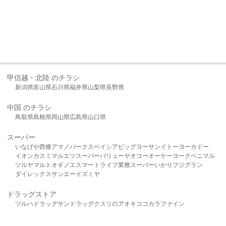
甲信越・北陸 のチラシ
新潟県
富山県
石川県
福井県
山梨県
長野県
中国 のチラシ
鳥取県
島根県
岡山県
広島県
山口県
スーパー
いなげや
西條
アマノパークス
ベイシア
ビッグヨーサン
イトーヨーカドー
イオン
カスミ
マルエツ
スーパーバリュー
ヤオコー
オーケー
ヨークベニマル
ツルヤ
マルト
オギノ
エスマート
ライフ
業務スーパー
いかり
フジグラン
ダイレックス
サンエー
イズミヤ
ドラッグストア
ツルハドラッグ
サンドラッグ
クスリのアオキ
ココカラファイン