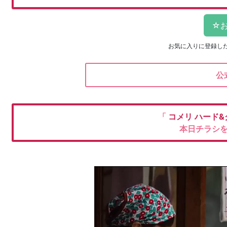
お気に入りに登録し
公
「
コメリ
ハード&
本日チラシ