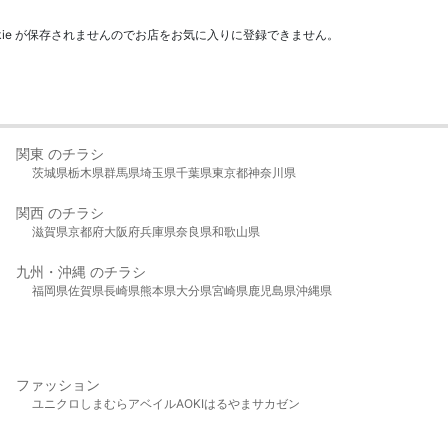
kie が保存されませんのでお店をお気に入りに登録できません。
関東 のチラシ
茨城県
栃木県
群馬県
埼玉県
千葉県
東京都
神奈川県
関西 のチラシ
滋賀県
京都府
大阪府
兵庫県
奈良県
和歌山県
九州・沖縄 のチラシ
福岡県
佐賀県
長崎県
熊本県
大分県
宮崎県
鹿児島県
沖縄県
ファッション
ユニクロ
しまむら
アベイル
AOKI
はるやま
サカゼン