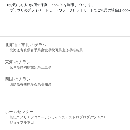
※お気に入りのお店の保存に
cookie
を利用しています。
ブラウザのプライベートモードやシークレットモードでご利用の場合は coo
北海道・東北 のチラシ
北海道
青森県
岩手県
宮城県
秋田県
山形県
福島県
東海 のチラシ
岐阜県
静岡県
愛知県
三重県
四国 のチラシ
徳島県
香川県
愛媛県
高知県
ホームセンター
島忠
コメリ
ナフコ
コーナン
カインズ
アストロプロダクツ
DCM
ジョイフル本田