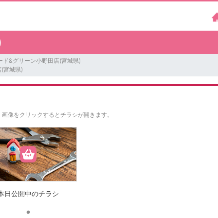
)
ード&グリーン小野田店(宮城県)
(宮城県)
。
画像をクリックするとチラシが開きます。
本日公開中のチラシ