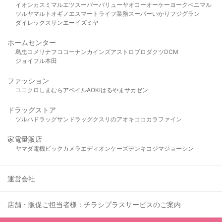
イオン
カスミ
マルエツ
スーパーバリュー
ヤオコー
オーケー
ヨークベニマル
ツルヤ
マルト
オギノ
エスマート
ライフ
業務スーパー
いかり
フジグラン
ダイレックス
サンエー
イズミヤ
ホームセンター
島忠
コメリ
ナフコ
コーナン
カインズ
アストロプロダクツ
DCM
ジョイフル本田
ファッション
ユニクロ
しまむら
アベイル
AOKI
はるやま
サカゼン
ドラッグストア
ツルハドラッグ
サンドラッグ
クスリのアオキ
ココカラファイン
家電量販店
ヤマダ電機
ビックカメラ
エディオン
ケーズデンキ
コジマ
ジョーシン
運営会社
店舗・販促ご担当者様：チラシプラスサービスのご案内