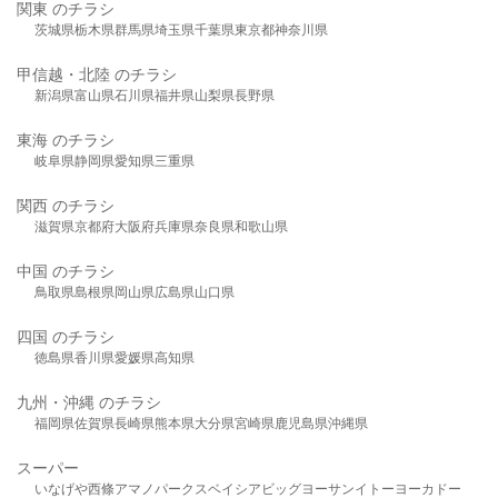
関東 のチラシ
茨城県
栃木県
群馬県
埼玉県
千葉県
東京都
神奈川県
甲信越・北陸 のチラシ
新潟県
富山県
石川県
福井県
山梨県
長野県
東海 のチラシ
岐阜県
静岡県
愛知県
三重県
関西 のチラシ
滋賀県
京都府
大阪府
兵庫県
奈良県
和歌山県
中国 のチラシ
鳥取県
島根県
岡山県
広島県
山口県
四国 のチラシ
徳島県
香川県
愛媛県
高知県
九州・沖縄 のチラシ
福岡県
佐賀県
長崎県
熊本県
大分県
宮崎県
鹿児島県
沖縄県
スーパー
いなげや
西條
アマノパークス
ベイシア
ビッグヨーサン
イトーヨーカドー