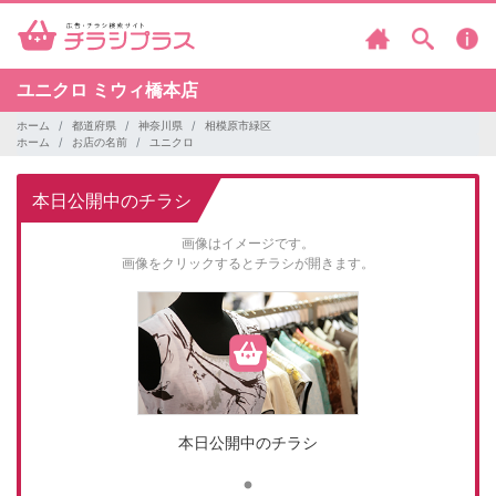
ユニクロ
ミウィ橋本店
ホーム
都道府県
神奈川県
相模原市緑区
ホーム
お店の名前
ユニクロ
本日公開中のチラシ
画像はイメージです。
画像をクリックするとチラシが開きます。
本日公開中のチラシ