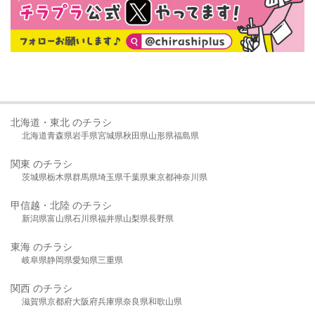
北海道・東北 のチラシ
北海道
青森県
岩手県
宮城県
秋田県
山形県
福島県
関東 のチラシ
茨城県
栃木県
群馬県
埼玉県
千葉県
東京都
神奈川県
甲信越・北陸 のチラシ
新潟県
富山県
石川県
福井県
山梨県
長野県
東海 のチラシ
岐阜県
静岡県
愛知県
三重県
関西 のチラシ
滋賀県
京都府
大阪府
兵庫県
奈良県
和歌山県