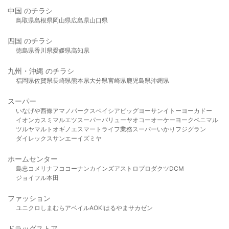
中国 のチラシ
鳥取県
島根県
岡山県
広島県
山口県
四国 のチラシ
徳島県
香川県
愛媛県
高知県
九州・沖縄 のチラシ
福岡県
佐賀県
長崎県
熊本県
大分県
宮崎県
鹿児島県
沖縄県
スーパー
いなげや
西條
アマノパークス
ベイシア
ビッグヨーサン
イトーヨーカドー
イオン
カスミ
マルエツ
スーパーバリュー
ヤオコー
オーケー
ヨークベニマル
ツルヤ
マルト
オギノ
エスマート
ライフ
業務スーパー
いかり
フジグラン
ダイレックス
サンエー
イズミヤ
ホームセンター
島忠
コメリ
ナフコ
コーナン
カインズ
アストロプロダクツ
DCM
ジョイフル本田
ファッション
ユニクロ
しまむら
アベイル
AOKI
はるやま
サカゼン
ドラッグストア