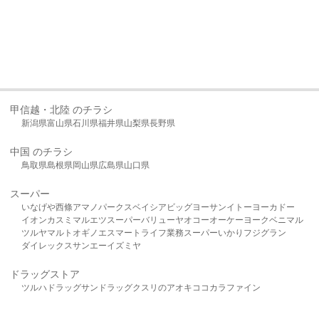
甲信越・北陸 のチラシ
新潟県
富山県
石川県
福井県
山梨県
長野県
中国 のチラシ
鳥取県
島根県
岡山県
広島県
山口県
スーパー
いなげや
西條
アマノパークス
ベイシア
ビッグヨーサン
イトーヨーカドー
イオン
カスミ
マルエツ
スーパーバリュー
ヤオコー
オーケー
ヨークベニマル
ツルヤ
マルト
オギノ
エスマート
ライフ
業務スーパー
いかり
フジグラン
ダイレックス
サンエー
イズミヤ
ドラッグストア
ツルハドラッグ
サンドラッグ
クスリのアオキ
ココカラファイン