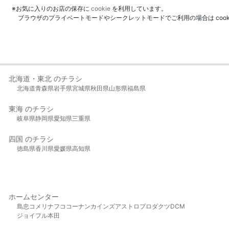
※お気に入りのお店の保存に
cookie
を利用しています。
ブラウザのプライベートモードやシークレットモードでご利用の場合は coo
北海道・東北 のチラシ
北海道
青森県
岩手県
宮城県
秋田県
山形県
福島県
東海 のチラシ
岐阜県
静岡県
愛知県
三重県
四国 のチラシ
徳島県
香川県
愛媛県
高知県
ホームセンター
島忠
コメリ
ナフコ
コーナン
カインズ
アストロプロダクツ
DCM
ジョイフル本田