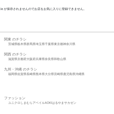
kie が保存されませんのでお店をお気に入りに登録できません。
関東 のチラシ
茨城県
栃木県
群馬県
埼玉県
千葉県
東京都
神奈川県
関西 のチラシ
滋賀県
京都府
大阪府
兵庫県
奈良県
和歌山県
九州・沖縄 のチラシ
福岡県
佐賀県
長崎県
熊本県
大分県
宮崎県
鹿児島県
沖縄県
ファッション
ユニクロ
しまむら
アベイル
AOKI
はるやま
サカゼン