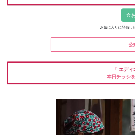
お気に入りに登録し
公
「
エディ
本日チラシ